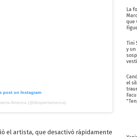
cum
La f
Marc
que 
Figu
Tini 
y un
sosp
vest
Cand
el si
trau
is post on Instagram
Facu
"Teng
pierta America (@despiertamerica)
ió el artista, que desactivó rápidamente