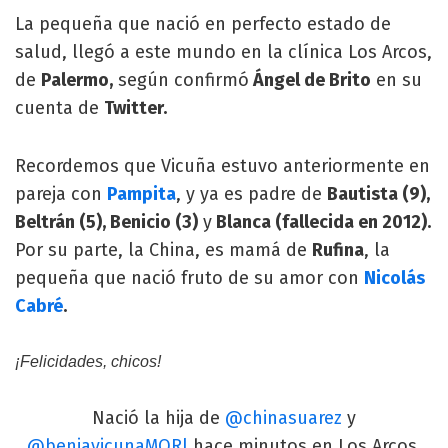
La pequeña que nació en perfecto estado de
salud, llegó a este mundo en la clínica Los Arcos,
de
Palermo,
según confirmó
Ángel de Brito
en su
cuenta de
Twitter.
Recordemos que Vicuña estuvo anteriormente en
pareja con
Pampita
, y ya es padre de
Bautista (9),
Beltrán (5), Benicio (3)
y
Blanca (fallecida en 2012).
Por su parte, la China, es mamá de
Rufina
, la
pequeña que nació fruto de su amor con
Nicolás
Cabré
.
¡Felicidades, chicos!
Nació la hija de
@chinasuarez
y
@benjavicunaMORl
hace minutos en Los Arcos.