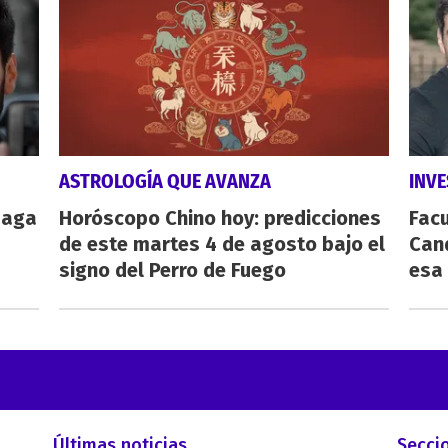
ASTROLOGÍA QUE AVANZA
INVE
zaga
Horóscopo Chino hoy: predicciones
Fac
de este martes 4 de agosto bajo el
Cand
signo del Perro de Fuego
esa
Últimas noticias
Secci