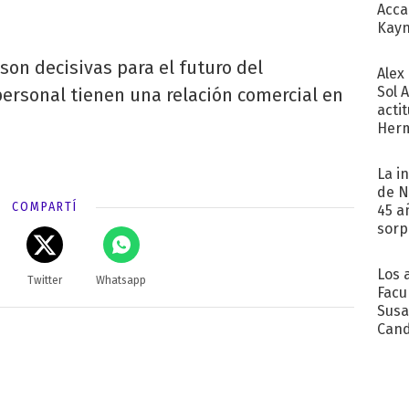
Acca
Kayn
cum
n decisivas para el futuro del
Alex
Sol 
rsonal tienen una relación comercial en
acti
Herm
copa
La i
de N
COMPARTÍ
45 a
sorp
náuse
Los 
Twitter
Whatsapp
Facu
Susa
Cand
de s
sent