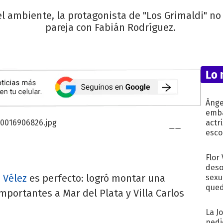
l ambiente, la protagonista de "Los Grimaldi" n
pareja con Fabián Rodríguez.
Lo 
Ánge
emba
actr
esco
Flor
deso
 Vélez
es perfecto: logró montar una
sexu
qued
mportantes a Mar del Plata y Villa Carlos
La J
pedi