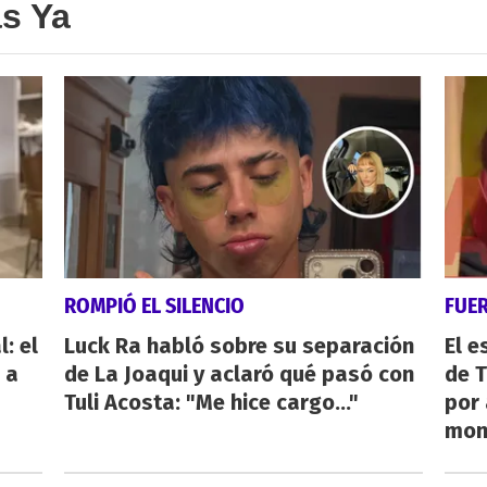
as Ya
ROMPIÓ EL SILENCIO
FUE
: el
Luck Ra habló sobre su separación
El e
 a
de La Joaqui y aclaró qué pasó con
de T
Tuli Acosta: "Me hice cargo..."
por 
mon