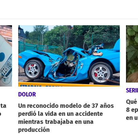
SERI
DOLOR
Qué 
sta
Un reconocido modelo de 37 años
8 ep
o
perdió la vida en un accidente
en u
mientras trabajaba en una
producción