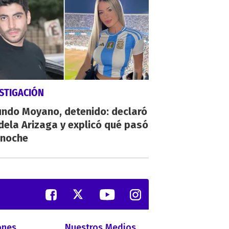
STIGACIÓN
undo Moyano, detenido: declaró
ela Arizaga y explicó qué pasó
 noche
ones
Nuestros Medios