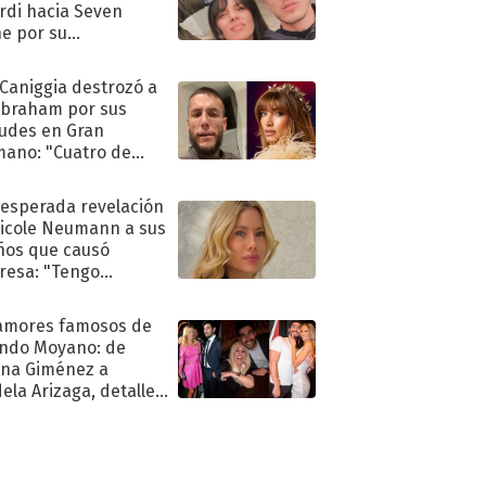
rdi hacia Seven
e por su
pleaños
 Caniggia destrozó a
Abraham por sus
tudes en Gran
ano: "Cuatro de
s infumable"
nesperada revelación
icole Neumann a sus
ños que causó
resa: "Tengo
as y..."
amores famosos de
ndo Moyano: de
na Giménez a
ela Arizaga, detalles
u pasado
imental