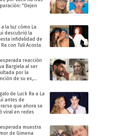
eparación: "Dejen
"
ó a la luz cómo La
ui descubrió la
esta infidelidad de
 Ra con Tuli Acosta
nesperada reacción
va Bargiela al ser
ultada por la
nción de su ex,
undo Moyano
egalo de Luck Ra a La
ui antes de
rarse que ahora se
ió viral en redes
nesperada muestra
mor de Gimena