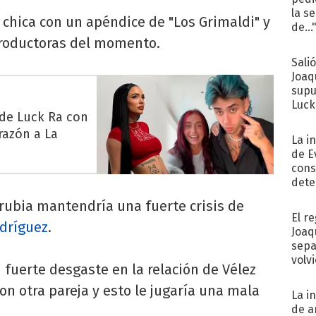
la s
chica con un apéndice de "Los Grimaldi" y
de...
roductoras del momento.
Sali
Joaq
supu
Luck
 de Luck Ra con
razón a La
La i
de E
cons
dete
Fac
 rubia mantendría una fuerte crisis de
El r
dríguez
.
Joaq
sepa
volv
 fuerte desgaste en la relación de Vélez
on otra pareja y esto le jugaría una mala
La i
de a