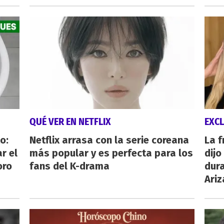
QUÉ VER EN NETFLIX
EXCL
o:
Netflix arrasa con la serie coreana
La 
r el
más popular y es perfecta para los
dijo
oro
fans del K-drama
dura
Ari