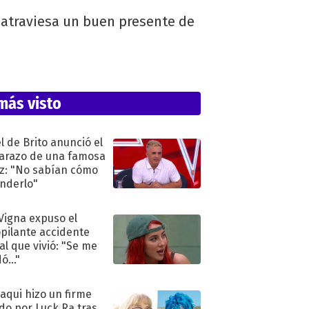
o atraviesa un buen presente de
más visto
l de Brito anunció el
razo de una famosa
iz: "No sabían cómo
nderlo"
 Vigna expuso el
pilante accidente
al que vivió: "Se me
ó..."
oaqui hizo un firme
do por Luck Ra tras