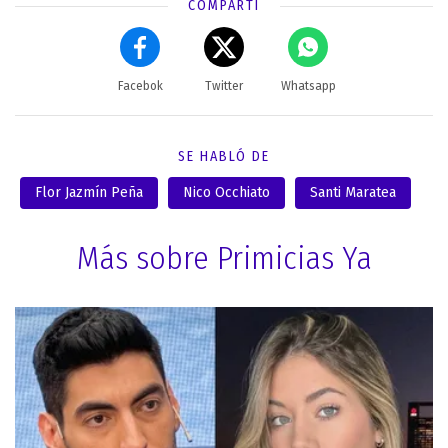
COMPARTÍ
Facebok
Twitter
Whatsapp
SE HABLÓ DE
Flor Jazmín Peña
Nico Occhiato
Santi Maratea
Más sobre Primicias Ya