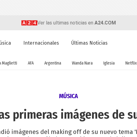
Ver las ultimas noticias en
A24.COM
úsica
Internacionales
Últimas Noticias
a Maglietti
AFA
Argentina
Wanda Nara
Iglesia
Netflix
MÚSICA
las primeras imágenes de s
dió imágenes del making off de su nuevo tema 'Be