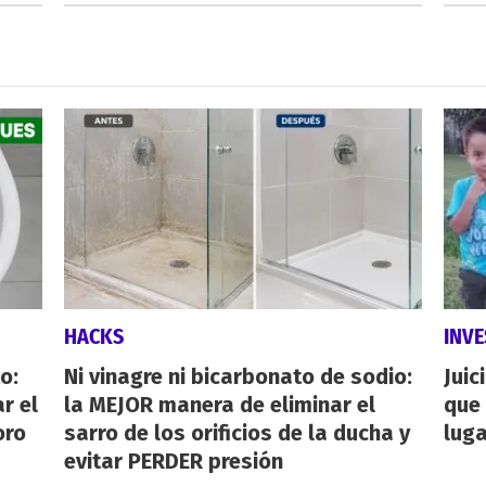
HACKS
INVE
o:
Ni vinagre ni bicarbonato de sodio:
Juic
r el
la MEJOR manera de eliminar el
que 
oro
sarro de los orificios de la ducha y
luga
evitar PERDER presión