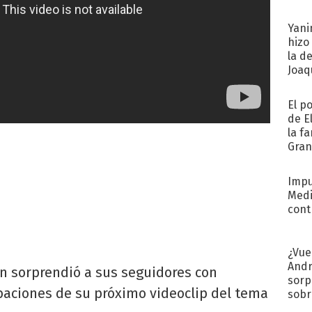
afue
Yani
hizo
la d
Joaqu
El p
de E
la f
Gra
desa
Impu
Medi
cont
¿Vue
Andr
on sorprendió a sus seguidores con
sorp
baciones de su próximo videoclip del tema
sobr
regr