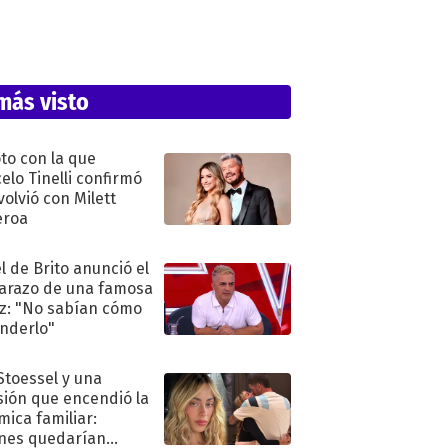
más visto
oto con la que
elo Tinelli confirmó
volvió con Milett
eroa
l de Brito anunció el
razo de una famosa
iz: "No sabían cómo
nderlo"
 Stoessel y una
sión que encendió la
mica familiar:
nes quedarían