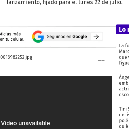
lanzamiento, fijado para el lunes 22 de julio.
Lo 
La f
Marc
que 
Figu
Ánge
emba
actr
esco
Tini
deci
polé
quié