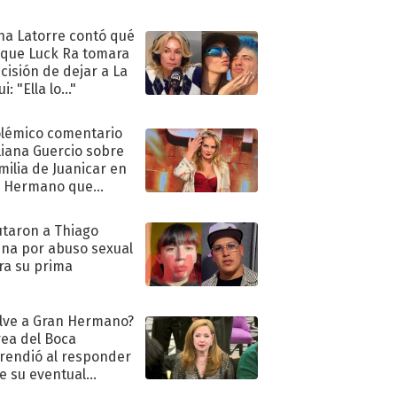
ra de su boda
na Latorre contó qué
 que Luck Ra tomara
ecisión de dejar a La
i: "Ella lo..."
olémico comentario
liana Guercio sobre
amilia de Juanicar en
n Hermano que
tó la furia en redes
taron a Thiago
na por abuso sexual
ra su prima
lve a Gran Hermano?
ea del Boca
rendió al responder
e su eventual
eso al reality