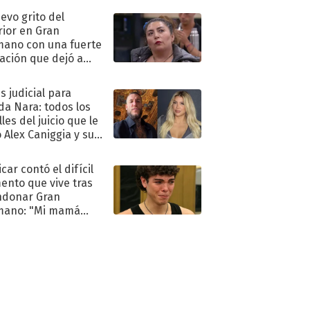
uevo grito del
rior en Gran
ano con una fuerte
ación que dejó a
oya en shock:
idora"
s judicial para
a Nara: todos los
les del juicio que le
 Alex Caniggia y sus
imos pasos
car contó el difícil
nto que vive tras
ndonar Gran
mano: "Mi mamá
ió..."