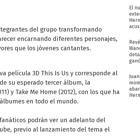
El n
exte
Herm
acus
ntegrantes del grupo transformando
Pinc
arecer encarnando diferentes personajes,
"Tra
Revé
ores que los jóvenes cantantes.
Wand
detal
ganó
próx
va película 3D This Is Us y corresponde al
Juani
e su esperado tercer álbum, la
mome
aba
011) y Take Me Home (2012), con los que ha
Her
 álbumes en todo el mundo.
recib
fanáticos podrán ver un adelanto del
tube, previo al lanzamiento del tema el