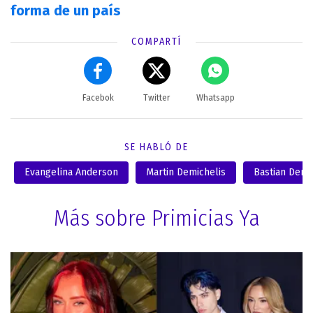
forma de un país
COMPARTÍ
Facebok
Twitter
Whatsapp
SE HABLÓ DE
Evangelina Anderson
Martin Demichelis
Bastian Demi
Más sobre Primicias Ya