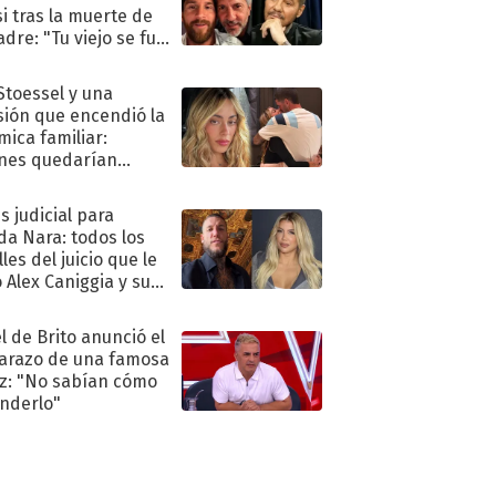
i tras la muerte de
adre: "Tu viejo se fue
."
 Stoessel y una
sión que encendió la
mica familiar:
nes quedarían
ra de su boda
s judicial para
a Nara: todos los
les del juicio que le
 Alex Caniggia y sus
imos pasos
l de Brito anunció el
razo de una famosa
iz: "No sabían cómo
nderlo"