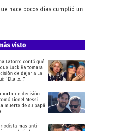
que hace pocos días cumplió un
más visto
na Latorre contó qué
 que Luck Ra tomara
ecisión de dejar a La
i: "Ella lo..."
mportante decisión
tomó Lionel Messi
 la muerte de su papá
e
eriodista más anti-