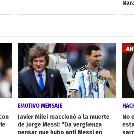
Nar
EMOTIVO MENSAJE
HAC
 con
Javier Milei reaccionó a la muerte
No e
ie
de Jorge Messi: "Da vergüenza
esta
pensar que hubo anti Messi en
sarr