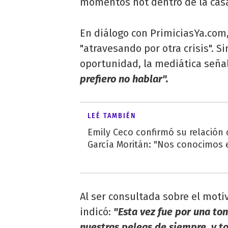
momentos hot dentro de la cas
En diálogo con PrimiciasYa.com,
"atravesando por otra crisis". S
oportunidad, la mediática seña
prefiero no hablar".
LEÉ TAMBIÉN
Emily Ceco confirmó su relación
García Moritán: "Nos conocimos e
Al ser consultada sobre el moti
indicó:
"Esta vez fue por una ton
nuestras peleas de siempre, y t