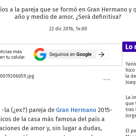
ríos a la pareja que se formó en Gran Hermano y 
año y medio de amor. ¿Será definitiva?
22 dic 2016, 14:00
Lo 
Yani
hizo
la d
Joaqu
La i
que 
a
-la (¿ex?) pareja de
Gran Hermano
2015-
tras
Jorg
icos de la casa más famosa del país a
ciones de amor y, sin lugar a dudas,
El p