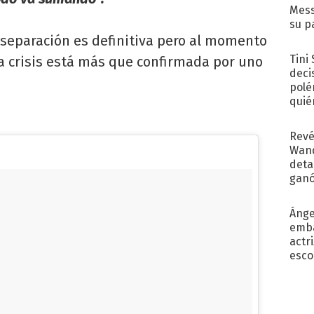
Mess
su p
con..
a separación es definitiva pero al momento
Tini
la crisis está más que confirmada por uno
deci
polé
quié
afue
Revé
Wand
detal
ganó
próx
Ánge
emba
actr
esco