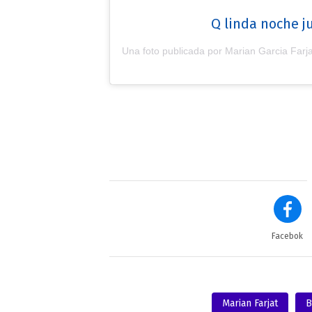
Q linda noche j
Una foto publicada por Marian Garcia Farja
Facebok
Marian Farjat
B