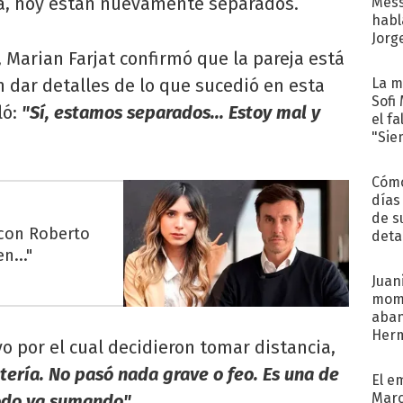
a, hoy están nuevamente separados.
Mess
habl
Jorg
 Marian Farjat confirmó que la pareja está
in dar detalles de lo que sucedió en esta
La m
Sofi
ló:
"Sí, estamos separados... Estoy mal y
el f
"Sie
Cómo
días
de s
 con Roberto
deta
n..."
Juani
mome
aba
Her
vo por el cual decidieron tomar distancia,
recib
tería. No pasó nada grave o feo. Es una de
El e
Marc
odo va sumando".