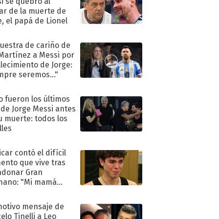
i se quebró al
ar de la muerte de
e, el papá de Lionel
uestra de cariño de
 Martínez a Messi por
allecimiento de Jorge:
mpre seremos..."
 fueron los últimos
 de Jorge Messi antes
u muerte: todos los
lles
car contó el difícil
nto que vive tras
ndonar Gran
mano: "Mi mamá
ió..."
motivo mensaje de
elo Tinelli a Leo