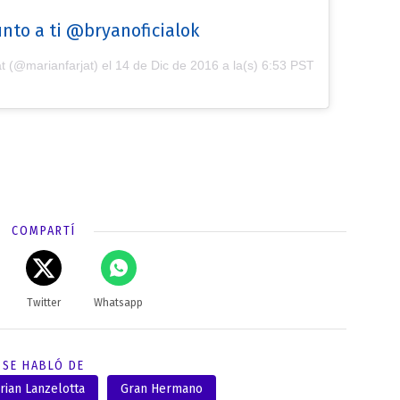
unto a ti @bryanoficialok
t (@marianfarjat) el
14 de Dic de 2016 a la(s) 6:53 PST
COMPARTÍ
Twitter
Whatsapp
SE HABLÓ DE
rian Lanzelotta
Gran Hermano