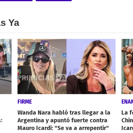
as Ya
FIRME
ENA
Wanda Nara habló tras llegar a la
La f
:
Argentina y apuntó fuerte contra
Chi
Mauro Icardi: "Se va a arrepentir"
Icar