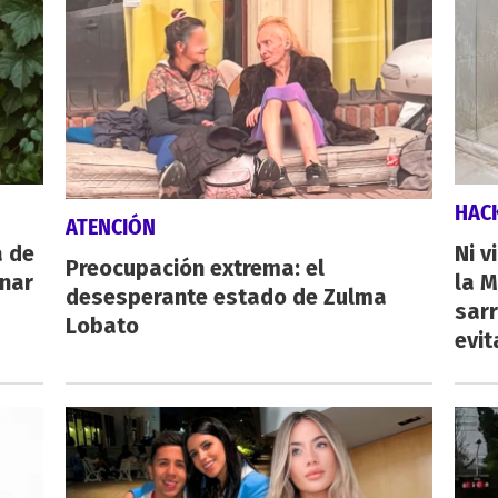
HAC
ATENCIÓN
a de
Ni v
Preocupación extrema: el
inar
la M
desesperante estado de Zulma
sarr
Lobato
evit