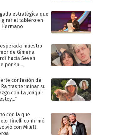
ugada estratégica que
 girar el tablero en
n Hermano
nesperada muestra
mor de Gimena
rdi hacia Seven
e por su
pleaños
uerte confesión de
 Ra tras terminar su
azgo con La Joaqui:
stoy..."
oto con la que
elo Tinelli confirmó
volvió con Milett
eroa