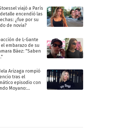
Stoessel viajó a París
 detalle encendió las
echas: ¿fue por su
ido de novia?
eacción de L-Gante
 el embarazo de su
amara Báez: "Saben
."
ela Arizaga rompió
lencio tras el
mático episodio con
ndo Moyano:
o..."