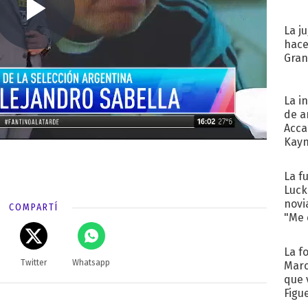
La j
hace
Gra
La i
de a
Acca
Kayn
cum
La f
Luck
novi
COMPARTÍ
"Me e
La f
Twitter
Whatsapp
Marc
que 
Figu