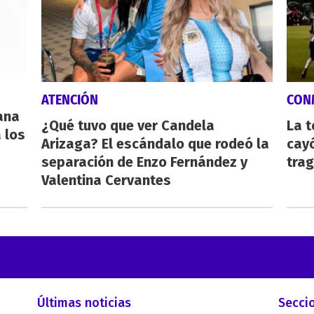
ATENCIÓN
CON
eana
¿Qué tuvo que ver Candela
La 
 los
Arizaga? El escándalo que rodeó la
cayó
separación de Enzo Fernández y
tra
Valentina Cervantes
Últimas noticias
Secci