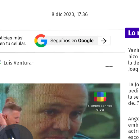
8 dic 2020, 17:36
Lo 
Yani
hizo
la d
Joaqu
La J
pedi
la s
de...
Ánge
emba
actr
esco