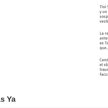
Tini 
y un
sosp
vest
La r
ante
ex T
que..
Cand
el si
trau
Facu
"Teng
as Ya