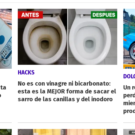
HACKS
DOL
No es con vinagre ni bicarbonato:
sta
Un 
esta es la MEJOR forma de sacar el
o
perd
sarro de las canillas y del inodoro
mie
pro