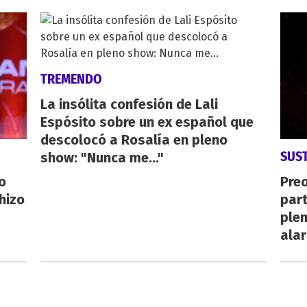
TREMENDO
La insólita confesión de Lali
Espósito sobre un ex español que
descolocó a Rosalía en pleno
SUS
show: "Nunca me..."
o
Pre
hizo
par
plen
ala