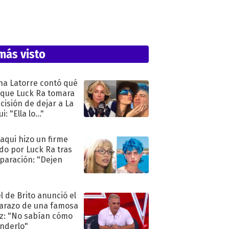
más visto
na Latorre contó qué
 que Luck Ra tomara
ecisión de dejar a La
i: "Ella lo..."
oaqui hizo un firme
do por Luck Ra tras
eparación: "Dejen
"
l de Brito anunció el
razo de una famosa
iz: "No sabían cómo
nderlo"