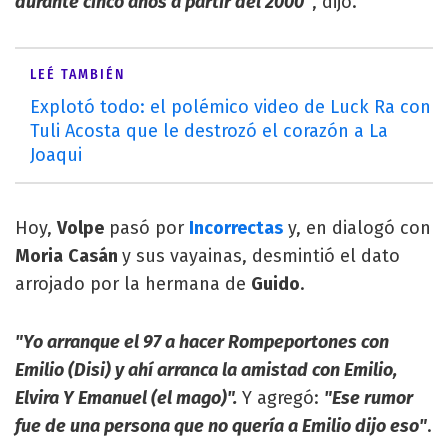
durante cinco años a partir del 2000"
, dijo.
LEÉ TAMBIÉN
Explotó todo: el polémico video de Luck Ra con
Tuli Acosta que le destrozó el corazón a La
Joaqui
Hoy,
Volpe
pasó por
Incorrectas
y, en dialogó con
Moria
Casán
y sus vayainas, desmintió el dato
arrojado por la hermana de
Guido
.
"Yo arranque el 97 a hacer Rompeportones con
Emilio (Disi) y ahí arranca la amistad con Emilio,
Elvira Y Emanuel (el mago)".
Y agregó:
"Ese rumor
fue de una persona que no quería a Emilio dijo eso"
.