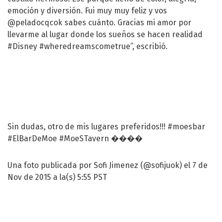
emoción y diversión. Fui muy muy feliz y vos
@peladocqcok sabes cuánto. Gracias mi amor por
llevarme al lugar donde los sueños se hacen realidad
#Disney #wheredreamscometrue”, escribió.
Sin dudas, otro de mis lugares preferidos!!! #moesbar
#ElBarDeMoe #MoeSTavern ����
Una foto publicada por Sofi Jimenez (@sofijuok) el 7 de
Nov de 2015 a la(s) 5:55 PST