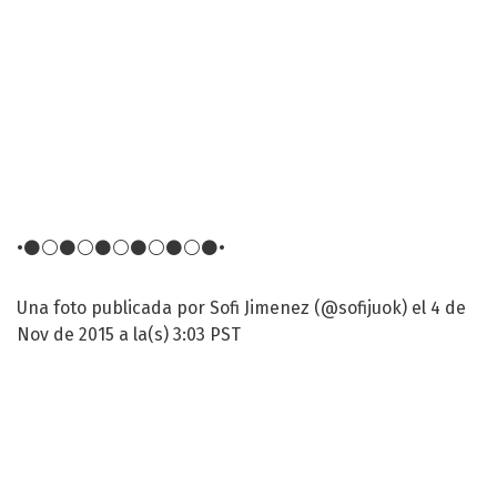
•⚫️⚪️⚫️⚪️⚫️⚪️⚫️⚪️⚫️⚪️⚫️•
Una foto publicada por Sofi Jimenez (@sofijuok) el 4 de
Nov de 2015 a la(s) 3:03 PST