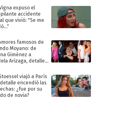
 Vigna expuso el
pilante accidente
al que vivió: "Se me
ó..."
amores famosos de
ndo Moyano: de
na Giménez a
ela Arizaga, detalles
u pasado
imental
Stoessel viajó a París
 detalle encendió las
echas: ¿fue por su
ido de novia?