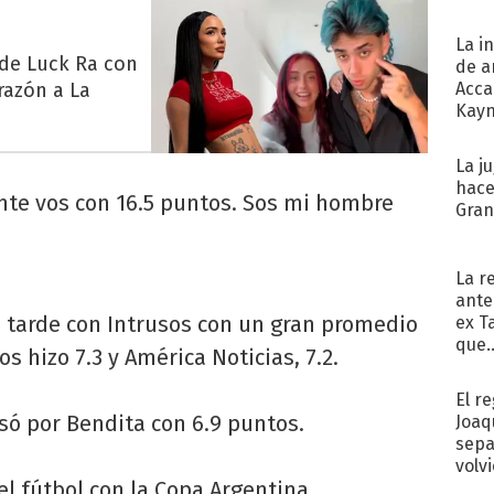
La i
 de Luck Ra con
de a
razón a La
Acca
Kayn
cum
La j
hace
ente vos con 16.5 puntos. Sos mi hombre
Gra
La r
ante
a tarde con Intrusos con un gran promedio
ex T
que..
os hizo 7.3 y América Noticias, 7.2.
El r
só por Bendita con 6.9 puntos.
Joaq
sepa
volv
el fútbol con la Copa Argentina