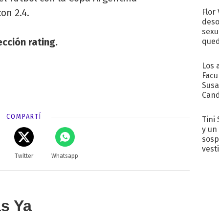
on 2.4.
Flor
deso
sexu
cción rating.
qued
Los 
Facu
Susa
Cand
de s
sent
COMPARTÍ
Tini 
y un
sosp
vest
Twitter
Whatsapp
as Ya