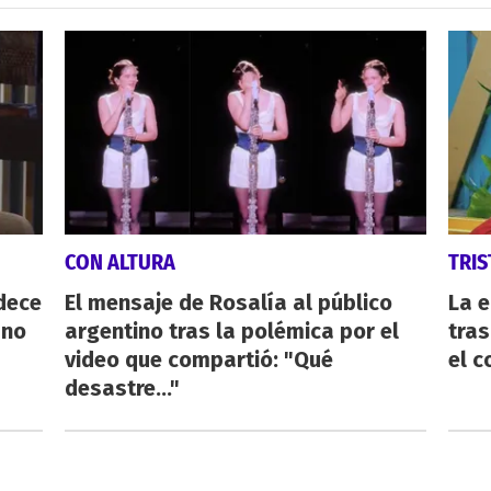
CON ALTURA
TRIS
dece
El mensaje de Rosalía al público
La e
 no
argentino tras la polémica por el
tras
video que compartió: "Qué
el c
desastre..."