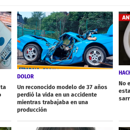
HAC
DOLOR
No e
sta
Un reconocido modelo de 37 años
esta
o
perdió la vida en un accidente
sarr
mientras trabajaba en una
producción