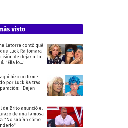
más visto
na Latorre contó qué
 que Luck Ra tomara
ecisión de dejar a La
i: "Ella lo..."
oaqui hizo un firme
do por Luck Ra tras
eparación: "Dejen
"
l de Brito anunció el
razo de una famosa
iz: "No sabían cómo
nderlo"