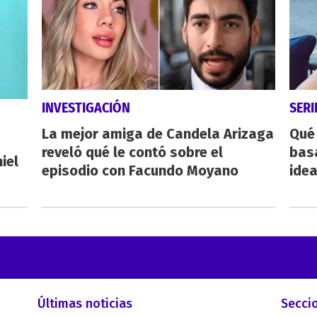
INVESTIGACIÓN
SERI
La mejor amiga de Candela Arizaga
Qué 
reveló qué le contó sobre el
bas
iel
episodio con Facundo Moyano
ide
Últimas noticias
Secci