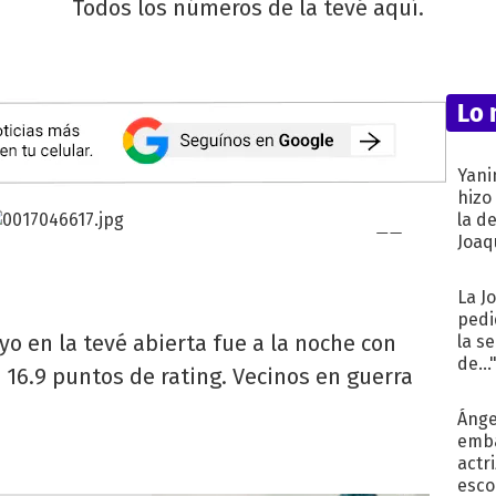
Todos los números de la tevé aquí.
Lo 
Yani
hizo
la d
Joaqu
La J
pedi
yo en la tevé abierta fue a la noche con
la s
de...
on 16.9 puntos de rating. Vecinos en guerra
Ánge
emba
actr
esco