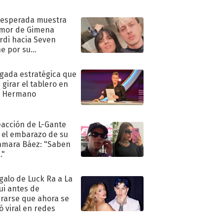
nesperada muestra
mor de Gimena
rdi hacia Seven
e por su
pleaños
ugada estratégica que
 girar el tablero en
n Hermano
eacción de L-Gante
 el embarazo de su
amara Báez: "Saben
."
egalo de Luck Ra a La
ui antes de
rarse que ahora se
ió viral en redes