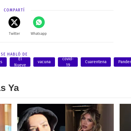
COMPARTÍ
Twitter
Whatsapp
SE HABLÓ DE
El
covid-
es
vacuna
Cuarentena
Pande
Nueve
19
as Ya