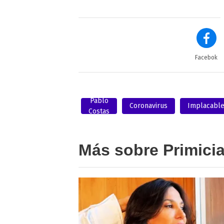
Facebok
Pablo
Coronavirus
Implacabl
Costas
Más sobre Primici