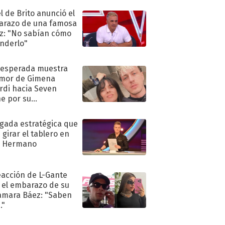
l de Brito anunció el
razo de una famosa
iz: "No sabían cómo
nderlo"
nesperada muestra
mor de Gimena
rdi hacia Seven
e por su
pleaños
ugada estratégica que
 girar el tablero en
n Hermano
eacción de L-Gante
 el embarazo de su
amara Báez: "Saben
."