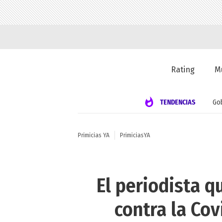
Rating
M
TENDENCIAS
Go
Primicias YA
PrimiciasYA
El periodista q
contra la Co