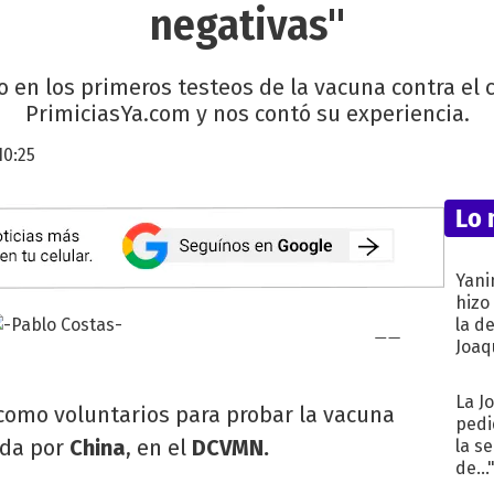
negativas"
io en los primeros testeos de la vacuna contra el 
PrimiciasYa.com y nos contó su experiencia.
10:25
Lo 
Yani
hizo
la d
Joaqu
La J
como voluntarios para probar la vacuna
pedi
ada por
China
, en el
DCVMN.
la s
de...