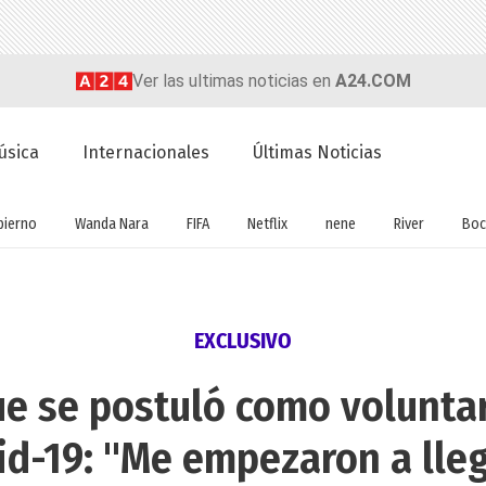
Ver las ultimas noticias en
A24.COM
úsica
Internacionales
Últimas Noticias
bierno
Wanda Nara
FIFA
Netflix
nene
River
Boc
EXCLUSIVO
ue se postuló como volunta
vid-19: "Me empezaron a lle