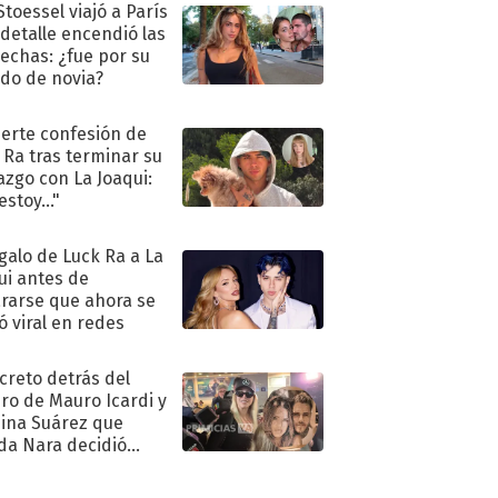
Stoessel viajó a París
 detalle encendió las
echas: ¿fue por su
ido de novia?
uerte confesión de
 Ra tras terminar su
azgo con La Joaqui:
stoy..."
egalo de Luck Ra a La
ui antes de
rarse que ahora se
ió viral en redes
ecreto detrás del
ro de Mauro Icardi y
hina Suárez que
a Nara decidió
oner