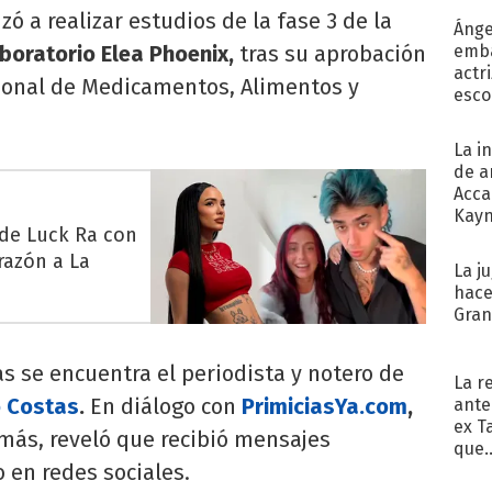
zó a realizar estudios de la fase 3 de la
Ánge
oratorio Elea Phoenix,
tras su aprobación
emba
actr
ional de Medicamentos, Alimentos y
esco
La i
de a
Acca
Kayn
 de Luck Ra con
cum
razón a La
La j
hace
Gra
s se encuentra el periodista y notero de
La r
 Costas
.
En diálogo con
PrimiciasYa.com
,
ante
ex T
más, reveló que recibió mensajes
que..
o en redes sociales.