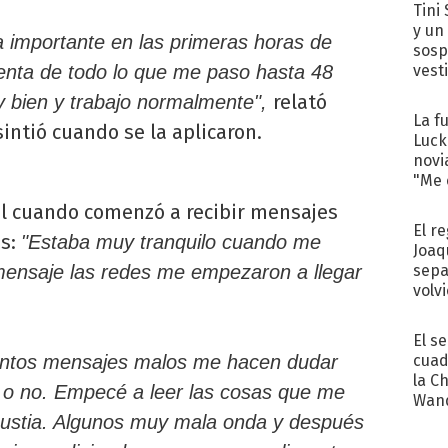
Tini 
y un
a importante en las primeras horas de
sosp
vest
enta de todo lo que me paso hasta 48
relató
y bien y trabajo normalmente",
La f
intió cuando se la aplicaron.
Luck
novi
"Me e
l cuando comenzó a recibir mensajes
El r
es:
"Estaba muy tranquilo cuando me
Joaq
sepa
mensaje las redes me empezaron a llegar
volv
El s
cuad
ntos mensajes malos me hacen dudar
la C
 o no. Empecé a leer las cosas que me
Wand
exp
stia. Algunos muy mala onda y después