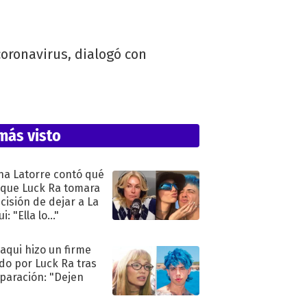
coronavirus, dialogó con
más visto
na Latorre contó qué
 que Luck Ra tomara
ecisión de dejar a La
i: "Ella lo..."
oaqui hizo un firme
do por Luck Ra tras
eparación: "Dejen
"