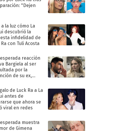
eparación: "Dejen
"
ó a la luz cómo La
ui descubrió la
esta infidelidad de
 Ra con Tuli Acosta
nesperada reacción
va Bargiela al ser
ultada por la
nción de su ex,
undo Moyano
egalo de Luck Ra a La
ui antes de
rarse que ahora se
ió viral en redes
nesperada muestra
mor de Gimena