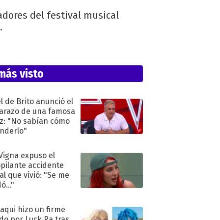
adores del festival musical
s.
más visto
l de Brito anunció el
razo de una famosa
iz: "No sabían cómo
nderlo"
 Vigna expuso el
pilante accidente
al que vivió: "Se me
ó..."
oaqui hizo un firme
do por Luck Ra tras