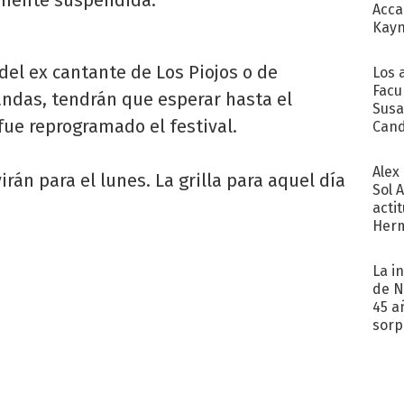
amente suspendida.
Acca
Kayn
cum
del ex cantante de Los Piojos o de
Los 
Facu
andas, tendrán que esperar hasta el
Susa
fue reprogramado el festival.
Cand
de s
sent
Alex
rán para el lunes. La grilla para aquel día
Sol 
acti
Herm
copa
La i
de N
45 a
sorp
náuse