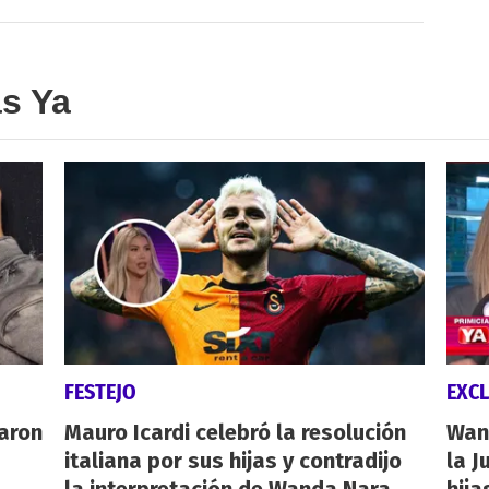
as Ya
FESTEJO
EXCL
caron
Mauro Icardi celebró la resolución
Wand
italiana por sus hijas y contradijo
la J
la interpretación de Wanda Nara
hija