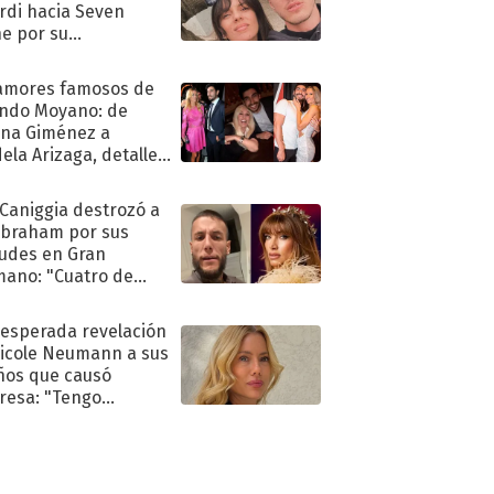
rdi hacia Seven
e por su
pleaños
amores famosos de
ndo Moyano: de
na Giménez a
ela Arizaga, detalles
u pasado
imental
 Caniggia destrozó a
Abraham por sus
tudes en Gran
ano: "Cuatro de
s infumable"
nesperada revelación
icole Neumann a sus
ños que causó
resa: "Tengo
as y..."