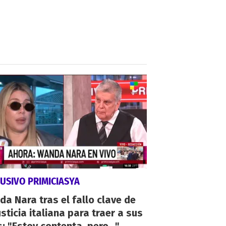
USIVO PRIMICIASYA
a Nara tras el fallo clave de
usticia italiana para traer a sus
s: "Estoy contenta, pero..."