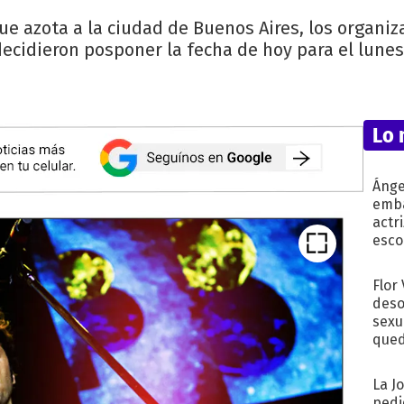
e azota a la ciudad de Buenos Aires, los organiz
ecidieron posponer la fecha de hoy para el lune
Lo 
Ánge
emba
actr
esco
Flor
deso
sexu
qued
La J
pedi