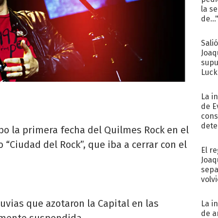
la s
de...
Sali
Joaq
supu
Luck
La i
de E
cons
dete
abo la primera fecha del Quilmes Rock en el
Fac
“Ciudad del Rock”, que iba a cerrar con el
El r
Joaq
sepa
volv
uvias que azotaron la Capital en las
La i
de a