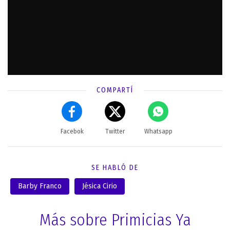
COMPARTÍ
Facebok
Twitter
Whatsapp
SE HABLÓ DE
Barby Franco
Jésica Cirio
Más sobre Primicias Ya