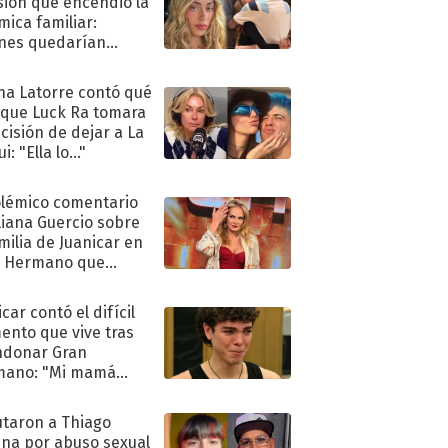
sión que encendió la
mica familiar:
nes quedarían
ra de su boda
na Latorre contó qué
 que Luck Ra tomara
ecisión de dejar a La
i: "Ella lo..."
olémico comentario
liana Guercio sobre
amilia de Juanicar en
n Hermano que
tó la furia en redes
car contó el difícil
nto que vive tras
ndonar Gran
mano: "Mi mamá
ió..."
taron a Thiago
na por abuso sexual