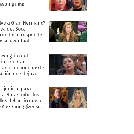
ra su prima
lve a Gran Hermano?
ea del Boca
rendió al responder
e su eventual
eso al reality
uevo grito del
rior en Gran
ano con una fuerte
ación que dejó a
oya en shock:
idora"
s judicial para
a Nara: todos los
les del juicio que le
 Alex Caniggia y sus
imos pasos