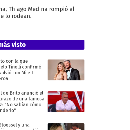
ena, Thiago Medina rompió el
ue lo rodean.
más visto
oto con la que
elo Tinelli confirmó
volvió con Milett
eroa
l de Brito anunció el
razo de una famosa
iz: "No sabían cómo
nderlo"
 Stoessel y una