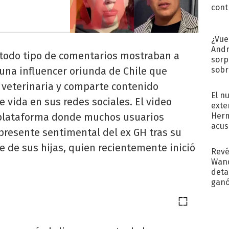
cont
¿Vue
Andr
todo tipo de comentarios mostraban a
sorp
sobr
 una influencer oriunda de Chile que
regr
veterinaria y comparte contenido
El n
 vida en sus redes sociales. El video
exte
Herm
 plataforma donde muchos usuarios
acus
presente sentimental del ex GH tras su
Pinc
"Tra
e de sus hijas, quien recientemente inició
Revé
Wand
detal
ganó
próx