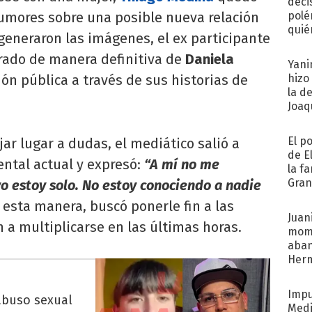
deci
rumores sobre una posible nueva relación
polé
quié
generaron las imágenes, el ex participante
afue
arado de manera definitiva de
Daniela
Yani
ión pública a través de sus historias de
hizo
la d
Joaqu
El p
ar lugar a dudas, el mediático salió a
de E
ental actual y expresó:
“A mí no me
la f
Gra
yo estoy solo. No estoy conociendo a nadie
desa
e esta manera, buscó ponerle fin a las
Juani
a multiplicarse en las últimas horas.
mome
aba
Her
recib
Impu
abuso sexual
Medi