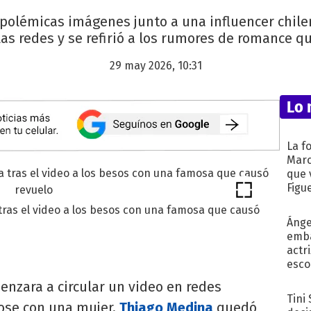
 polémicas imágenes junto a una influencer chil
las redes y se refirió a los rumores de romance q
29 may 2026, 10:31
Lo 
La f
Marc
que 
Figu
tras el video a los besos con una famosa que causó
Ánge
emba
actr
esco
nzara a circular un video en redes
Tini
ose con una mujer,
Thiago Medina
quedó