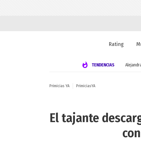
Rating
M
TENDENCIAS
Alejandr
Primicias YA
PrimiciasYA
El tajante descar
con