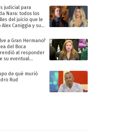
s judicial para
a Nara: todos los
les del juicio que le
 Alex Caniggia y sus
imos pasos
lve a Gran Hermano?
ea del Boca
rendió al responder
e su eventual
eso al reality
upo de qué murió
dro Rud