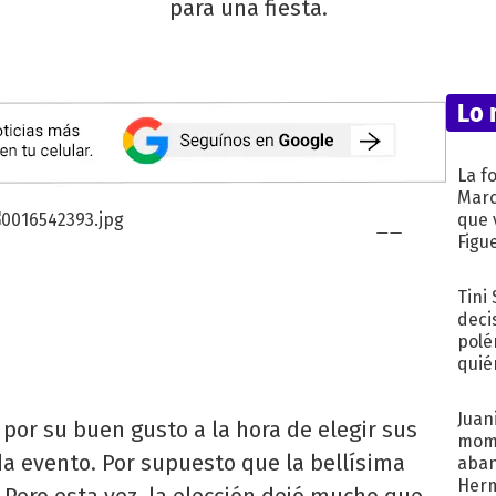
para una fiesta.
Lo 
La f
Marc
que 
Figu
Tini
deci
polé
quié
afue
Juani
por su buen gusto a la hora de elegir sus
mome
a evento. Por supuesto que la bellísima
aba
Her
. Pero esta vez, la elección dejó mucho que