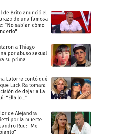
ió..."
l de Brito anunció el
razo de una famosa
iz: "No sabían cómo
nderlo"
taron a Thiago
na por abuso sexual
ra su prima
na Latorre contó qué
 que Luck Ra tomara
ecisión de dejar a La
i: "Ella lo..."
olor de Alejandra
ietti por la muerte
eandro Rud: "Me
piento"