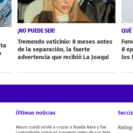
¡NO PUEDE SER!
QUÉ 
Tremendo vaticinio: 8 meses antes
Furo
sta
de la separación, la fuerte
8 ep
o
advertencia que recibió La Joaqui
los 
Últimas noticias
Secci
o
Mauro Icardi volvió a cruzar a Wanda Nara y fue
Rating
contundente sobre el supuesto video de sus hijas