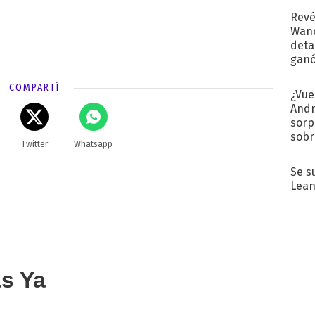
Revé
Wand
detal
ganó
próx
COMPARTÍ
¿Vue
Andr
sorp
sobr
Twitter
Whatsapp
regr
Se s
Lean
as Ya