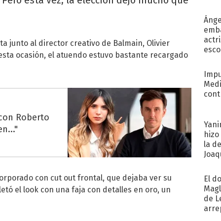
recib
Ánge
emba
actr
a junto al director creativo de Balmain, Olivier
esco
esta ocasión, el atuendo estuvo bastante recargado
Impu
Medi
cont
 con Roberto
Yani
n..."
hizo
la d
Joaqu
orporado con cut out frontal, que dejaba ver su
El d
Magl
etó el look con una faja con detalles en oro, un
de L
arre