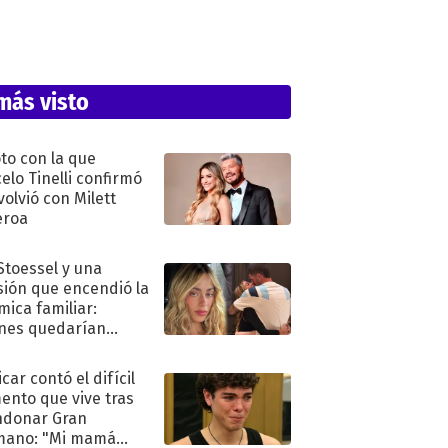
más visto
oto con la que
elo Tinelli confirmó
volvió con Milett
eroa
 Stoessel y una
sión que encendió la
mica familiar:
nes quedarían
ra de su boda
car contó el difícil
nto que vive tras
ndonar Gran
mano: "Mi mamá