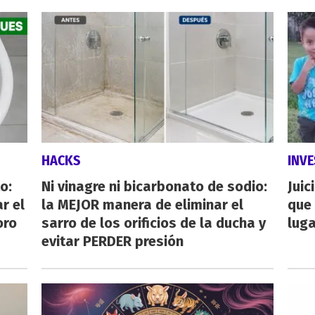
HACKS
INVE
o:
Ni vinagre ni bicarbonato de sodio:
Juic
r el
la MEJOR manera de eliminar el
que 
oro
sarro de los orificios de la ducha y
luga
evitar PERDER presión