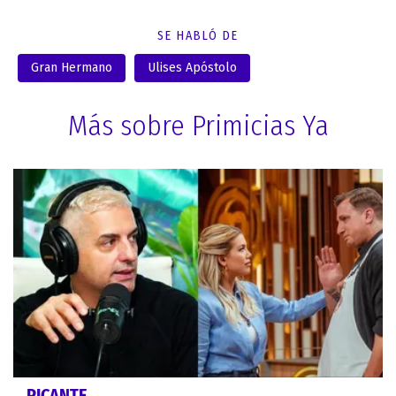
SE HABLÓ DE
Gran Hermano
Ulises Apóstolo
Más sobre Primicias Ya
PICANTE