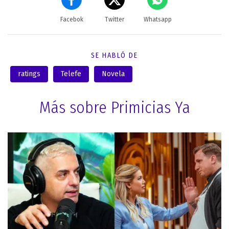
Facebok
Twitter
Whatsapp
SE HABLÓ DE
ratings
Telefe
Novela
Más sobre Primicias Ya