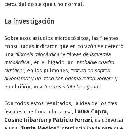
cerca del doble que uno normal.
La investigación
Sobre esos estudios microscópicos, las fuentes
consultadas indicaron que en corazón se detectó
una
y
"fibrosis miocárdica"
"áreas de isquemia
; en el hígado, un
miocárdica"
"probable cuadro
en los pulmones,
cirrótico";
"rotura de septos
; y
alveolares" y un "foco con edema intraalveolar"
en el riñón, una
"necrosis tubular aguda".
Con todos estos resultados, la idea de los tres
Laura Capra,
fiscales que firman la causa,
Cosme Iribarren y Patricio Ferrari
, es convocar
"Junta Médica"
a una
interdisciplinaria para que