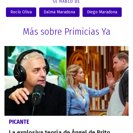
SE HABLÓ DE
Rocío Oliva
Dalma Maradona
Diego Maradona
Más sobre Primicias Ya
PICANTE
La explosiva teoría de Ángel de Brito