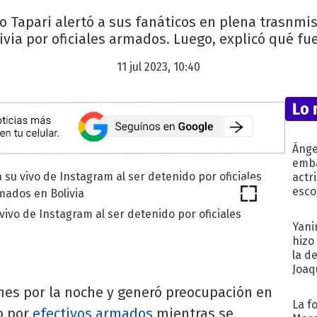
 Tapari alertó a sus fanáticos en plena trasnmisi
ivia por oficiales armados. Luego, explicó qué fue
11 jul 2023, 10:40
Lo 
Ánge
emba
actr
esco
vivo de Instagram al ser detenido por oficiales
Yani
hizo
la d
Joaqu
unes por la noche y generó preocupación en
La f
o por
efectivos armados
mientras se