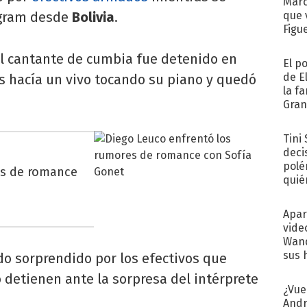
Marc
agram desde
Bolivia
.
que 
Figu
el cantante de cumbia fue detenido en
El p
de E
 hacía un vivo tocando su piano y quedó
la f
.
Gra
desa
Tini
deci
polé
es de romance
quié
afue
Apar
vide
Wand
sus 
ndo sorprendido por los efectivos que
 detienen ante la sorpresa del intérprete
¿Vue
Andr