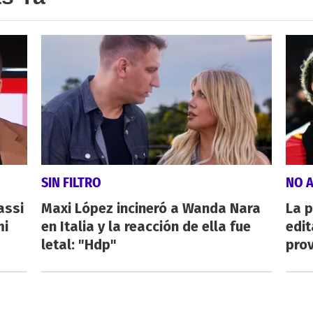
SIN FILTRO
NO A
assi
Maxi López incineró a Wanda Nara
La p
mi
en Italia y la reacción de ella fue
edi
letal: "Hdp"
pro