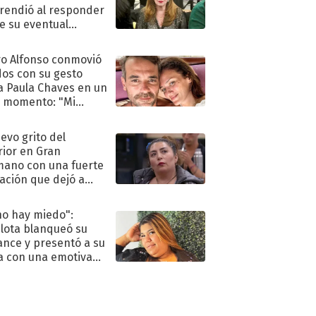
rendió al responder
e su eventual
eso al reality
o Alfonso conmovió
dos con su gesto
a Paula Chaves en un
 momento: "Mi
mpañante
péutico"
uevo grito del
rior en Gran
ano con una fuerte
ación que dejó a
oya en shock:
idora"
no hay miedo":
lota blanqueó su
nce y presentó a su
a con una emotiva
aración de amor