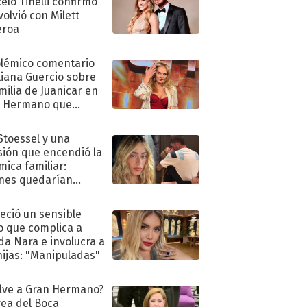
elo Tinelli confirmó
volvió con Milett
eroa
olémico comentario
liana Guercio sobre
amilia de Juanicar en
n Hermano que
tó la furia en redes
 Stoessel y una
sión que encendió la
mica familiar:
nes quedarían
ra de su boda
eció un sensible
o que complica a
a Nara e involucra a
hijas: "Manipuladas"
lve a Gran Hermano?
ea del Boca