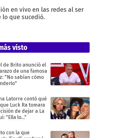
ón en vivo en las redes al ser
 lo que sucedió.
más visto
l de Brito anunció el
razo de una famosa
iz: "No sabían cómo
nderlo"
na Latorre contó qué
 que Luck Ra tomara
ecisión de dejar a La
i: "Ella lo..."
oto con la que