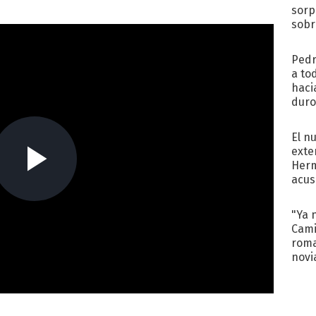
sorp
sobr
regr
Pedr
a to
haci
duro
aco
tera
El n
exte
Herm
acus
Pinc
"Tra
"Ya 
Cami
roma
novi
decl