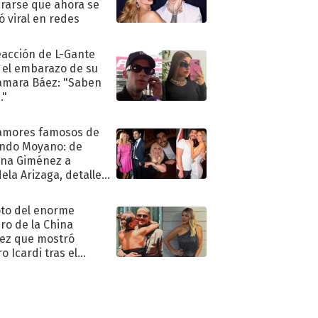
rarse que ahora se
ió viral en redes
eacción de L-Gante
 el embarazo de su
amara Báez: "Saben
."
amores famosos de
ndo Moyano: de
na Giménez a
ela Arizaga, detalles
u pasado
imental
oto del enorme
ro de la China
ez que mostró
o Icardi tras el
argo de Wanda Nara