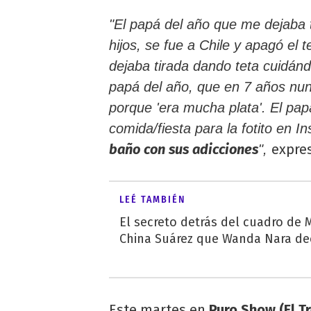
"El papá del año que me dejaba 
hijos, se fue a Chile y apagó el 
dejaba tirada dando teta cuidán
papá del año, que en 7 años nunc
porque 'era mucha plata'. El papá
comida/fiesta para la fotito en 
baño con sus adicciones
expres
",
LEÉ TAMBIÉN
El secreto detrás del cuadro de M
China Suárez que Wanda Nara de
Este martes en
Puro Show (El T