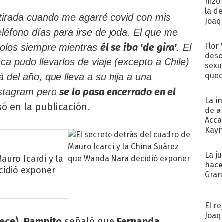
hizo
la d
tirada cuando me agarré covid con mis
Joaqu
teléfono días para irse de joda. El que me
él se iba 'de gira'
Flor
dolos siempre mientras
. El
deso
a pudo llevarlos de viaje (excepto a Chile)
sexu
qued
 del año, que lleva a su hija a una
se lo pasa encerrado en el
Instagram pero
La i
ó en la publicación.
de a
Acca
Kayn
cum
La j
auro Icardi y la
hace
cidió exponer
Gra
El r
Joaq
rece)
,
Pampito
señaló que
Fernanda