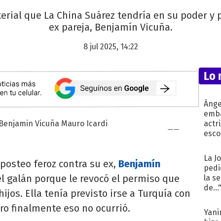
erial que La China Suárez tendría en su poder y 
ex pareja, Benjamín Vicuña.
8 jul 2025, 14:22
Lo 
Ánge
emba
actr
esco
La J
posteo feroz contra su ex,
Benjamín
pedi
 el galán porque le revocó el permiso que
la s
de...
ijos. Ella tenía previsto irse a Turquía con
ro finalmente eso no ocurrió.
Yani