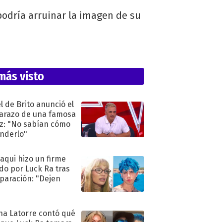
podría arruinar la imagen de su
más visto
l de Brito anunció el
razo de una famosa
iz: "No sabían cómo
nderlo"
oaqui hizo un firme
do por Luck Ra tras
eparación: "Dejen
"
na Latorre contó qué