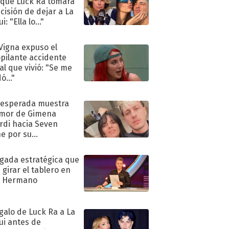
 que Luck Ra tomara
ecisión de dejar a La
i: "Ella lo..."
 Vigna expuso el
pilante accidente
al que vivió: "Se me
ó..."
nesperada muestra
mor de Gimena
rdi hacia Seven
e por su
pleaños
ugada estratégica que
 girar el tablero en
n Hermano
egalo de Luck Ra a La
ui antes de