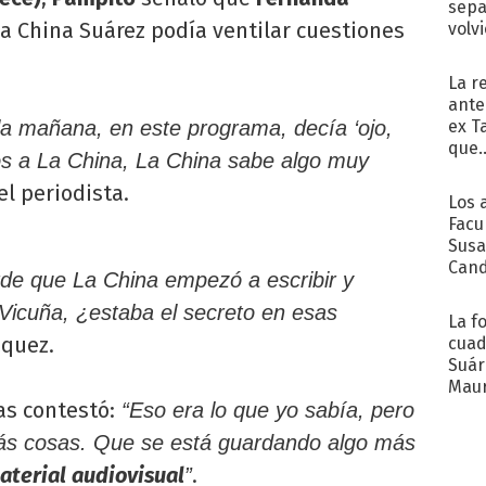
sepa
a China Suárez podía ventilar cuestiones
volv
La r
ante
ex T
la mañana, en este programa, decía ‘ojo,
que..
jos a La China, La China sabe algo muy
el periodista.
Los 
Facu
Susa
Cand
rde que La China empezó a escribir y
de s
sent
Vicuña, ¿estaba el secreto en esas
La f
zquez.
cuad
Suár
Maur
as contestó:
emb
“Eso era lo que yo sabía, pero
s cosas. Que se está guardando algo más
aterial audiovisual
.
”