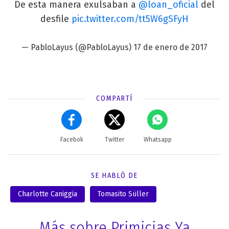
De esta manera exulsaban a
@loan_oficial
del
desfile
pic.twitter.com/tt5W6gSFyH
— PabloLayus (@PabloLayus)
17 de enero de 2017
COMPARTÍ
Facebok
Twitter
Whatsapp
SE HABLÓ DE
Charlotte Caniggia
Tomasito Süller
Más sobre Primicias Ya