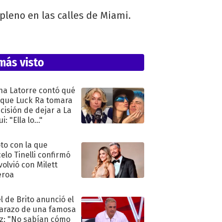
 pleno en las calles de Miami.
más visto
na Latorre contó qué
 que Luck Ra tomara
ecisión de dejar a La
i: "Ella lo..."
oto con la que
elo Tinelli confirmó
volvió con Milett
eroa
l de Brito anunció el
razo de una famosa
iz: "No sabían cómo