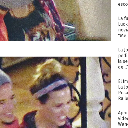
esco
La f
Luck
novi
"Me e
La J
pedi
la s
de...
El i
La J
Rosa
Ra l
Apar
vide
Wand