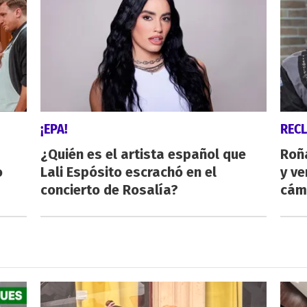
¡EPA!
REC
¿Quién es el artista español que
Roñ
o
Lali Espósito escrachó en el
y ve
concierto de Rosalía?
cám