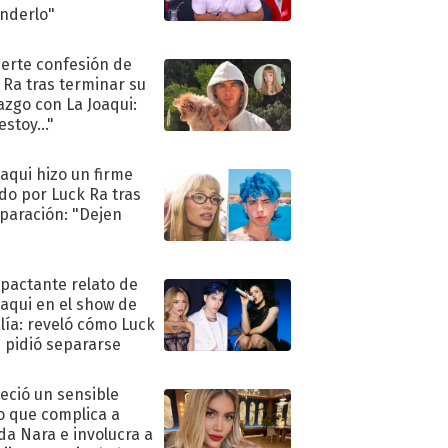
nderlo"
uerte confesión de
 Ra tras terminar su
azgo con La Joaqui:
stoy..."
oaqui hizo un firme
do por Luck Ra tras
eparación: "Dejen
"
mpactante relato de
oaqui en el show de
lía: reveló cómo Luck
e pidió separarse
eció un sensible
o que complica a
a Nara e involucra a