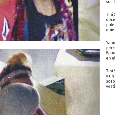
sus 
Tini
deci
polé
quié
afue
Yani
perc
Wand
en e
toda
Tini 
y un
sosp
vest