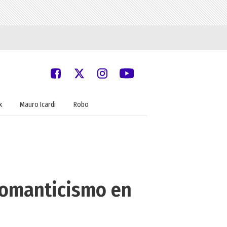
x
Mauro Icardi
Robo
 romanticismo en