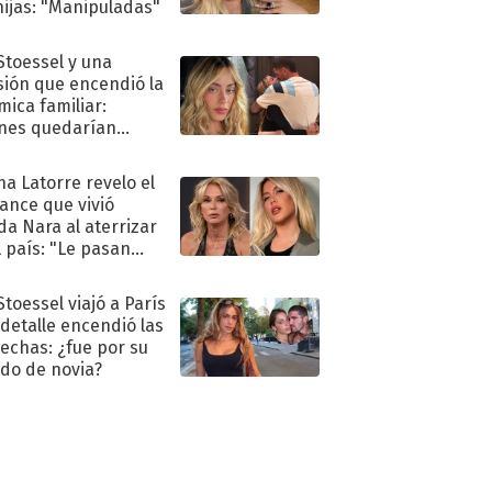
hijas: "Manipuladas"
 Stoessel y una
sión que encendió la
mica familiar:
nes quedarían
ra de su boda
na Latorre revelo el
ance que vivió
a Nara al aterrizar
l país: "Le pasan
s"
Stoessel viajó a París
 detalle encendió las
echas: ¿fue por su
ido de novia?