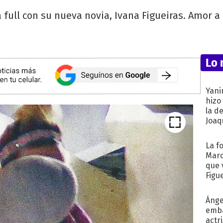
a full con su nueva novia, Ivana Figueiras. Amor a
Lo 
Yani
hizo
la d
Joaqu
La f
Marc
que 
Figu
Ánge
emba
actr