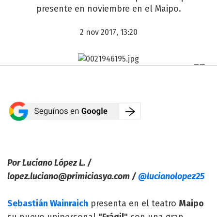
presente en noviembre en el Maipo.
2 nov 2017, 13:20
Por Luciano López L. /
lopez.luciano@primiciasya.com
/
@lucianolopez25
Sebastián Wainraich
presenta en el teatro
Maipo
su nuevo unipersonal
"Frágil"
con una gran