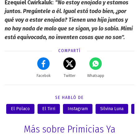
Ezequiel Cwirkaluk
:
"No estoy enojada y estamos
juntos. Pregúntele a él. Igual está todo bien, ¿por
qué voy a estar enojada? Tienen una hija juntos y
no hay nada de malo que se sigan, yo lo sabía. Mimi
está equivocada, no inventen cosas que no son".
COMPARTÍ
Facebok
Twitter
Whatsapp
SE HABLÓ DE
El Polaco
El Tirri
Instagram
Silvina Luna
V
Más sobre Primicias Ya