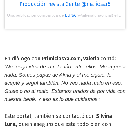
Producción revista Gente @mariosar5
Una publicación compartida de
LUNA
(@silvinalunaoficial) el
Feb 1
En diálogo con
PrimiciasYa.com, Valeria
contó:
"No tengo idea de la relación entre ellos. Me importa
nada. Somos papás de Alma y él me siguió, lo
acepté y seguí también. No veo nada malo en eso.
Guste o no al resto. Estamos unidos de por vida con
nuestra bebé. Y eso es lo que cuidamos".
Este portal, también se contactó con
Silvina
Luna
, quien aseguró que está todo bien con