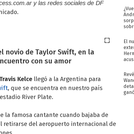
access.com.ar y las redes sociales de DF
¿Vue
nicado.
Andr
sorp
sobr
regr
El n
exte
el novio de Taylor Swift, en la
Herm
acus
encuentro con su amor
Pinc
"Tra
Revé
Travis Kelce
llegó a la Argentina para
Wand
detal
ift
, que se encuentra en nuestro país
ganó
estadio River Plate.
próx
 de la famosa cantante cuando bajaba de
l retirarse del aeropuerto internacional de
iones.