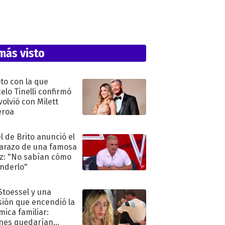
más visto
oto con la que
elo Tinelli confirmó
volvió con Milett
eroa
l de Brito anunció el
razo de una famosa
iz: "No sabían cómo
nderlo"
 Stoessel y una
sión que encendió la
mica familiar:
nes quedarían