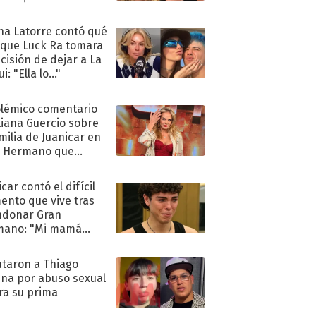
ra de su boda
na Latorre contó qué
 que Luck Ra tomara
ecisión de dejar a La
i: "Ella lo..."
olémico comentario
liana Guercio sobre
amilia de Juanicar en
n Hermano que
tó la furia en redes
car contó el difícil
nto que vive tras
ndonar Gran
mano: "Mi mamá
ió..."
taron a Thiago
na por abuso sexual
ra su prima