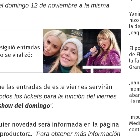
afue
 el domingo 12 de noviembre a la misma
Yani
hizo
la d
Joaqu
siguió entradas
El p
o se viralizó:
de E
la f
Gra
desa
Juani
e las entradas de este viernes servirán
mome
aba
odos los tickets para la función del viernes
Her
l show del domingo
".
recib
Impu
Medi
quier novedad será informada en la página
cont
a productora.
"Para obtener más información