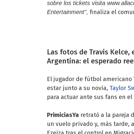
sobre los tickets visita www.all
finaliza el comu
Entertainment",
Las fotos de Travis Kelce, 
Argentina: el esperado re
El jugador de fútbol americano
estar junto a su novia,
Taylor Sw
para actuar ante sus fans en el 
PrimiciasYa
retrató a la pareja
un vuelo privado y, más tarde, a
Ezeiza tras el control en Migrac