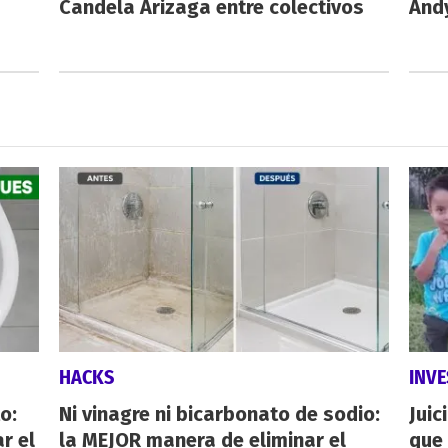
Candela Arizaga entre colectivos
And
HACKS
INVE
o:
Ni vinagre ni bicarbonato de sodio:
Juic
r el
la MEJOR manera de eliminar el
que 