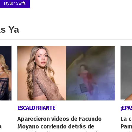
Taylor Swift
as Ya
ESCALOFRIANTE
¡EPA
Aparecieron videos de Facundo
La c
a
Moyano corriendo detrás de
Pamp