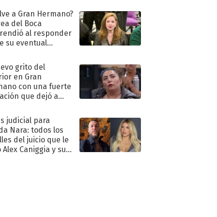
lve a Gran Hermano?
ea del Boca
rendió al responder
e su eventual
eso al reality
uevo grito del
rior en Gran
ano con una fuerte
ación que dejó a
oya en shock:
idora"
s judicial para
a Nara: todos los
les del juicio que le
 Alex Caniggia y sus
imos pasos