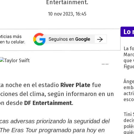
Entertainment.
10 nov 2023, 16:45
Lo 
La f
Marc
que 
Figu
Ánge
a noche en el estadio
River Plate
fue
emba
ciones del clima, según informaron en un
actr
esco
ron desde
DF Entertainment
.
Tini
deci
icas adversas priorizando la seguridad del
polé
t: The Eras Tour programado para hoy en
quié