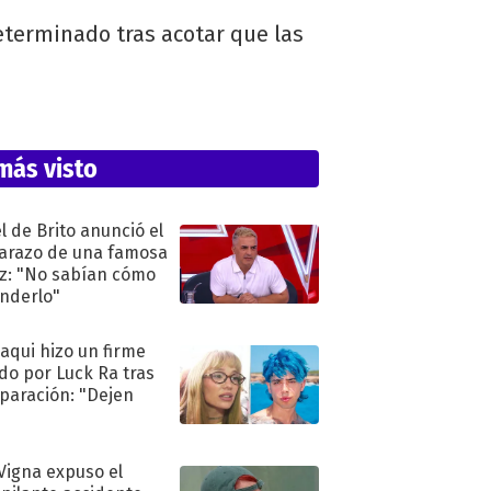
eterminado tras acotar que las
más visto
l de Brito anunció el
razo de una famosa
iz: "No sabían cómo
nderlo"
oaqui hizo un firme
do por Luck Ra tras
eparación: "Dejen
"
 Vigna expuso el