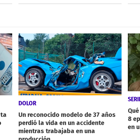
SERI
DOLOR
Qué 
sta
Un reconocido modelo de 37 años
8 ep
o
perdió la vida en un accidente
en u
mientras trabajaba en una
producción