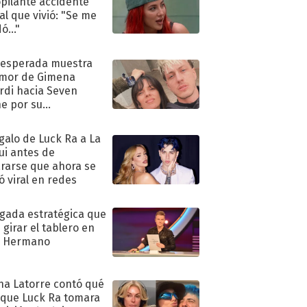
pilante accidente
al que vivió: "Se me
ó..."
nesperada muestra
mor de Gimena
rdi hacia Seven
e por su
pleaños
egalo de Luck Ra a La
ui antes de
rarse que ahora se
ió viral en redes
ugada estratégica que
 girar el tablero en
n Hermano
na Latorre contó qué
 que Luck Ra tomara