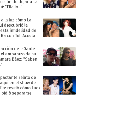
ecisión de dejar a La
i: "Ella lo..."
ó a la luz cómo La
ui descubrió la
esta infidelidad de
 Ra con Tuli Acosta
eacción de L-Gante
 el embarazo de su
amara Báez: "Saben
."
mpactante relato de
oaqui en el show de
lía: reveló cómo Luck
e pidió separarse