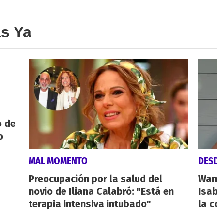
as Ya
o de
o
MAL MOMENTO
DESD
Preocupación por la salud del
Wan
novio de Iliana Calabró: "Está en
Isab
terapia intensiva intubado"
la 