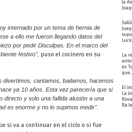
la d
Joaqu
Sali
toy internado por un tema de hernia de
Joaq
supu
ese a ello me fueron llegando datos del
Luck
zo por pedir Disculpas. En el marco del
puso el cocinero en su
iente festivo",
La r
ante
ex T
que..
os divertimos, cantamos, bailamos, hacemos
El i
 hace ya 10 años. Esta vez parecería que si
La J
 directo y solo una fallida alusión a una
Rosa
Ra l
dad es enorme y no lo supimos medir".
 si va a continuar en el ciclo o si fue