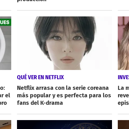
QUÉ VER EN NETFLIX
INVE
o:
Netflix arrasa con la serie coreana
La 
r el
más popular y es perfecta para los
reve
oro
fans del K-drama
epi