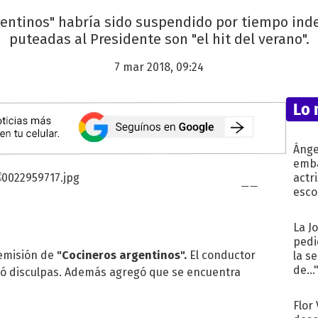
gentinos" habría sido suspendido por tiempo ind
puteadas al Presidente son "el hit del verano".
7 mar 2018, 09:24
Lo 
Ánge
emba
actr
esco
La J
pedi
 emisión de
"Cocineros argentinos".
El conductor
la s
de...
dió disculpas. Además agregó que se encuentra
Flor