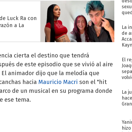
deso
sexu
qued
 de Luck Ra con
razón a La
La i
de a
Acca
Kayn
cum
encia cierta el destino que tendrá
El r
ués de este episodio que se vivió al aire
Joaq
sepa
 El animador dijo que la melodía que
volv
 canchas hacia
Mauricio Macri
son el "hit
 marco de un musical en su programa donde
La j
hace
e ese tema.
Gra
Yani
hizo