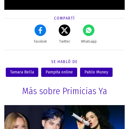
COMPARTÍ
Facebok
Twitter
Whatsapp
SE HABLÓ DE
Tamara Bella
Pampita online
Pablo Muney
Más sobre Primicias Ya