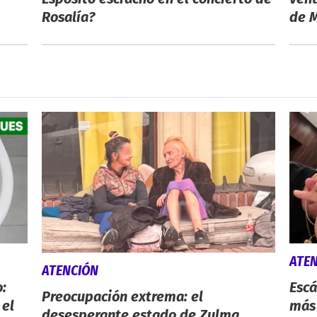
Rosalía?
de M
ATE
ATENCIÓN
:
Escá
Preocupación extrema: el
 el
más
desesperante estado de Zulma