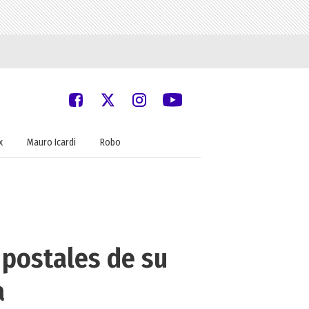
x
Mauro Icardi
Robo
 postales de su
a