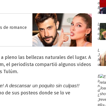
Tinel
deja
de
conf
a
Brito
que
La
anun
volv
Joaq
el
con
"Ella
emb
Milet
La
lo..."
de
es de romance
Figu
fuert
una
conf
famo
de
actri
Luck
"No
Ra
sabí
La
tras
cóm
Joaq
 a pleno las bellezas naturales del lugar. A
term
esco
hizo
su
am, el periodista compartió algunos videos
un
novi
firm
s Tulúm.
con
pedi
La
El
por
Joaq
impa
Luck
! A descansar un poquito sin culpas!!
"Me
relat
Ra
estoy
de
no de sus posteos donde se lo ve
tras
La
la
Joaq
sepa
en