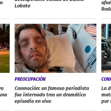
ro
afue
Lobato
Rodr
PREOCUPACIÓN
CON
yo
Conmoción: un famoso periodista
La d
 una
fue internado tras un dramático
mat
episodio en vivo
por 