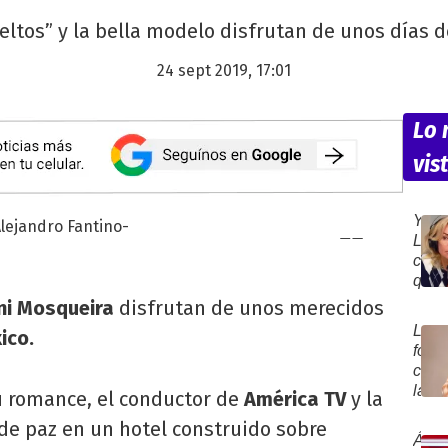
eltos” y la bella modelo disfrutan de unos días 
24 sept 2019, 17:01
Lo
vis
Yani
Lato
cont
qué
hizo
ni Mosqueira
disfrutan de unos merecidos
que
La
ico.
Luck
foto
Ra
con
toma
la
u romance, el conductor de
América TV
y la
la
que
deci
de paz en un hotel construido sobre
Marc
de
Ánge