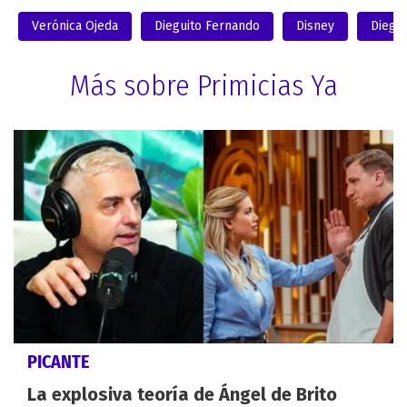
Verónica Ojeda
Dieguito Fernando
Disney
Diego
Más sobre Primicias Ya
PICANTE
La explosiva teoría de Ángel de Brito