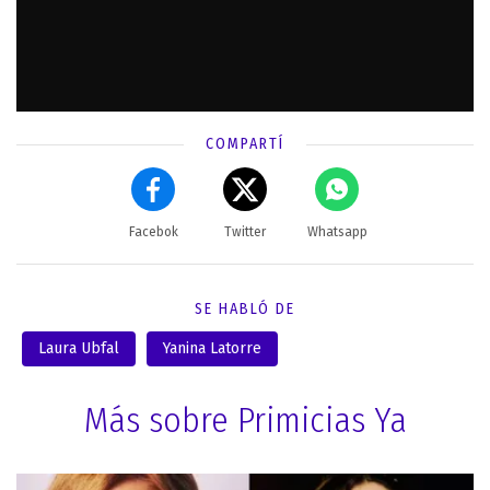
COMPARTÍ
Facebok
Twitter
Whatsapp
SE HABLÓ DE
Laura Ubfal
Yanina Latorre
Más sobre Primicias Ya