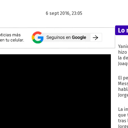
6 sept 2016, 23:05
Lo 
Yani
hizo
la d
Joaqu
El p
Mess
habl
Jorg
La i
que 
tras
Jorg