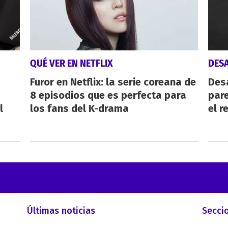
QUÉ VER EN NETFLIX
DES
Furor en Netflix: la serie coreana de
Des
8 episodios que es perfecta para
pare
l
los fans del K-drama
el r
Últimas noticias
Secci