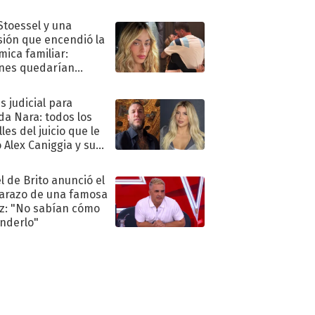
."
 Stoessel y una
sión que encendió la
mica familiar:
nes quedarían
ra de su boda
s judicial para
a Nara: todos los
les del juicio que le
 Alex Caniggia y sus
imos pasos
l de Brito anunció el
razo de una famosa
iz: "No sabían cómo
nderlo"