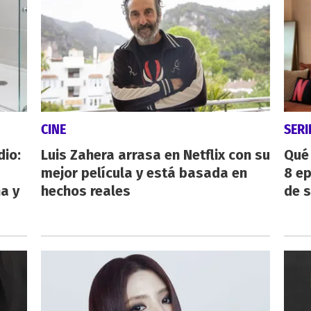
CINE
SERI
dio:
Luis Zahera arrasa en Netflix con su
Qué 
mejor película y está basada en
8 ep
ha y
hechos reales
de 