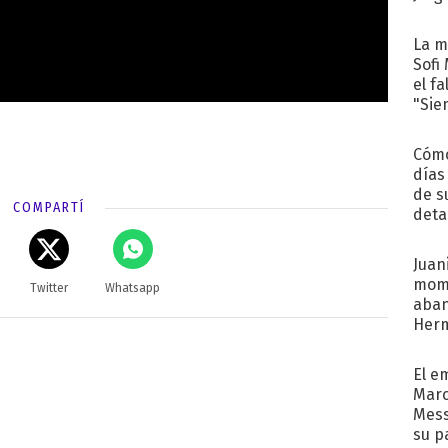
La m
Sofi
el f
"Sie
Cómo
días
de s
COMPARTÍ
deta
Juani
mome
Twitter
Whatsapp
aba
Her
recib
El e
Marc
Mess
su p