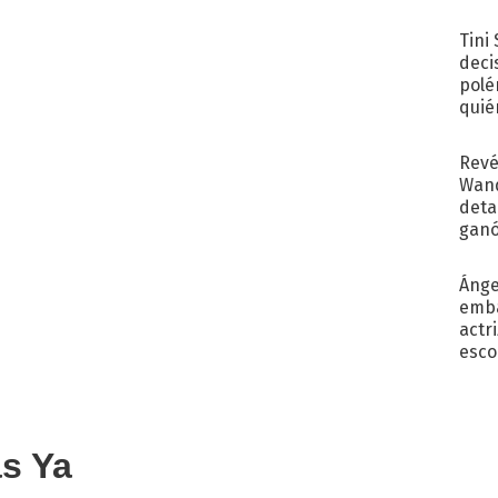
con..
Tini
deci
polé
quié
afue
Revé
Wand
detal
ganó
próx
Ánge
emba
actr
esco
as Ya