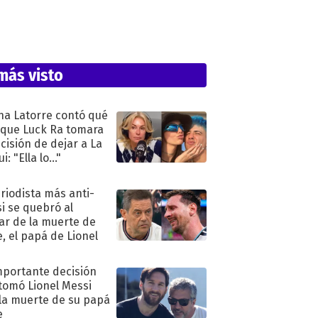
más visto
na Latorre contó qué
 que Luck Ra tomara
ecisión de dejar a La
i: "Ella lo..."
eriodista más anti-
i se quebró al
ar de la muerte de
e, el papá de Lionel
mportante decisión
tomó Lionel Messi
 la muerte de su papá
e