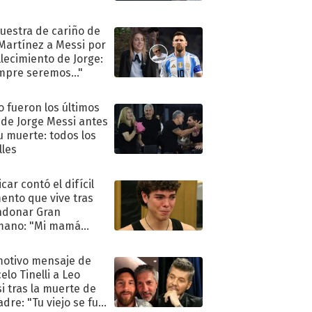
uestra de cariño de
 Martínez a Messi por
allecimiento de Jorge:
mpre seremos..."
 fueron los últimos
 de Jorge Messi antes
u muerte: todos los
lles
car contó el difícil
nto que vive tras
ndonar Gran
mano: "Mi mamá
ió..."
motivo mensaje de
elo Tinelli a Leo
i tras la muerte de
adre: "Tu viejo se fue