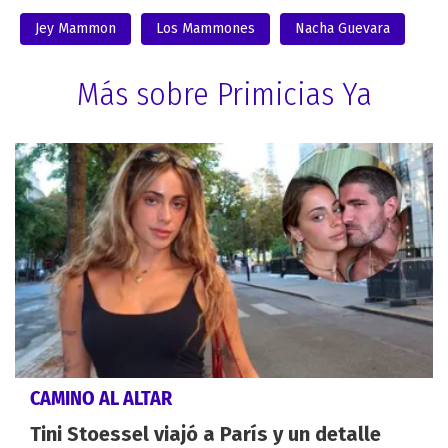
Jey Mammon
Los Mammones
Nacha Guevara
Más sobre Primicias Ya
CAMINO AL ALTAR
Tini Stoessel viajó a París y un detalle