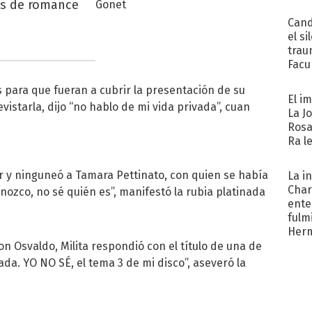
es de romance
Cand
el si
trau
Facu
"Teng
s para que fueran a cubrir la presentación de su
El i
vistarla, dijo “no hablo de mi vida privada”, cuan
La J
Rosa
Ra l
lar y ninguneó a Tamara Pettinato, con quien se había
La i
Char
onozco, no sé quién es”, manifestó la rubia platinada
ente
fulm
Her
on Osvaldo, Milita respondió con el título de una de
ada. YO NO SÉ, el tema 3 de mi disco”, aseveró la