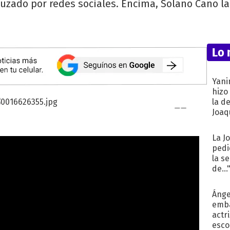
uzado por redes sociales. Encima, Solano Cano la
Lo 
Yani
hizo
la d
Joaqu
La J
pedi
la s
de...
Ánge
emba
actr
esco