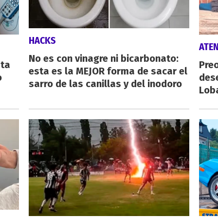
HACKS
ATE
No es con vinagre ni bicarbonato:
sta
Preo
esta es la MEJOR forma de sacar el
o
des
sarro de las canillas y del inodoro
Lob