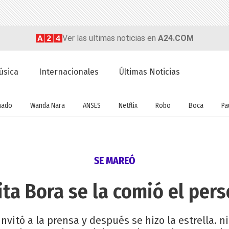
Ver las ultimas noticias en
A24.COM
úsica
Internacionales
Últimas Noticias
nado
Wanda Nara
ANSES
Netflix
Robo
Boca
Pa
SE MAREÓ
ita Bora se la comió el per
invitó a la prensa y después se hizo la estrella. 