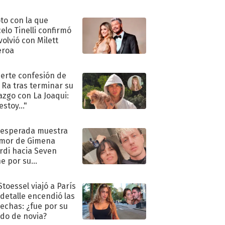
oto con la que
elo Tinelli confirmó
volvió con Milett
eroa
uerte confesión de
 Ra tras terminar su
azgo con La Joaqui:
stoy..."
nesperada muestra
mor de Gimena
rdi hacia Seven
e por su
pleaños
Stoessel viajó a París
 detalle encendió las
echas: ¿fue por su
ido de novia?