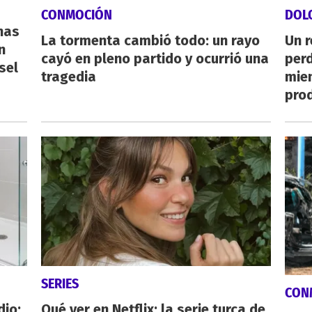
CONMOCIÓN
DOL
nas
La tormenta cambió todo: un rayo
Un 
n
cayó en pleno partido y ocurrió una
perd
sel
tragedia
mie
pro
SERIES
CON
dio:
Qué ver en Netflix: la serie turca de