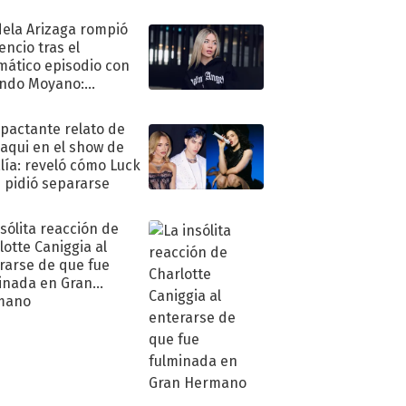
ela Arizaga rompió
lencio tras el
mático episodio con
ndo Moyano:
o..."
mpactante relato de
oaqui en el show de
lía: reveló cómo Luck
e pidió separarse
nsólita reacción de
lotte Caniggia al
rarse de que fue
inada en Gran
mano