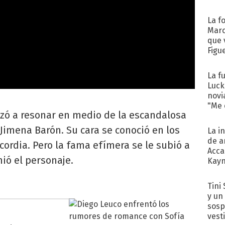
La f
Marc
que 
Figu
La f
Luck
novi
"Me e
zó a resonar en medio de la escandalosa
Jimena Barón. Su cara se conoció en los
La i
de a
cordia. Pero la fama efímera se le subió a
Acca
mió el personaje.
Kayn
cum
Tini 
y un
sosp
vest