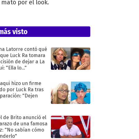
 mató por el look.
más visto
na Latorre contó qué
 que Luck Ra tomara
ecisión de dejar a La
i: "Ella lo..."
oaqui hizo un firme
do por Luck Ra tras
eparación: "Dejen
"
l de Brito anunció el
razo de una famosa
iz: "No sabían cómo
nderlo"