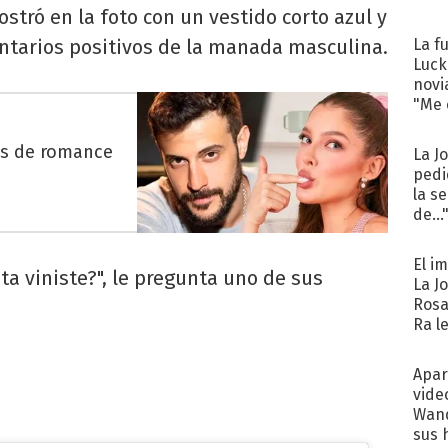
stró en la foto con un vestido corto azul y
entarios positivos de la manada masculina.
La f
Luck
novi
"Me e
es de romance
La J
pedi
la s
de...
El i
ta viniste?", le pregunta uno de sus
La J
Rosa
Ra l
Apar
vide
Wand
sus 