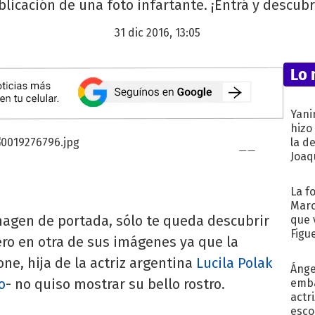
licación de una foto infartante. ¡Entrá y descubr
31 dic 2016, 13:05
Lo 
Yani
hizo
la d
Joaqu
La f
Marc
magen de portada, sólo te queda descubrir
que 
Figu
ero en otra de sus imágenes ya que la
one, hija de la actriz argentina
Lucila Polak
Ánge
o
- no quiso mostrar su bello rostro.
emba
actr
esco