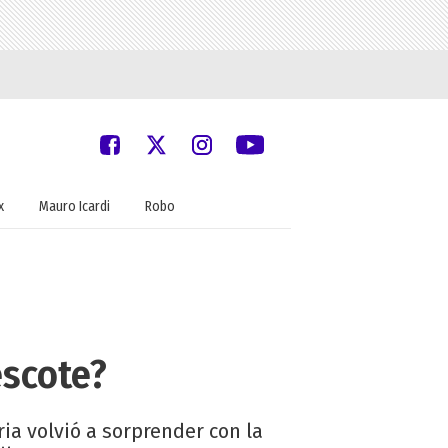
x
Mauro Icardi
Robo
escote?
ia volvió a sorprender con la