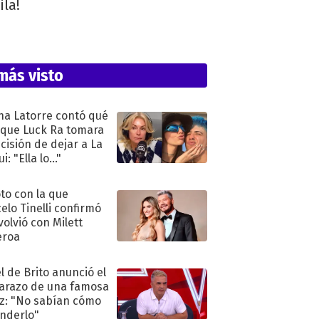
ila!
más visto
na Latorre contó qué
 que Luck Ra tomara
ecisión de dejar a La
i: "Ella lo..."
oto con la que
elo Tinelli confirmó
volvió con Milett
eroa
l de Brito anunció el
razo de una famosa
iz: "No sabían cómo
nderlo"