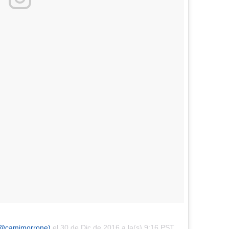
 (@camimorrone)
el
30 de Dic de 2016 a la(s) 9:16 PST