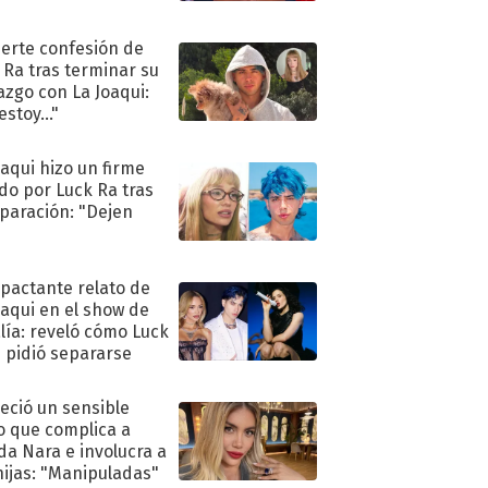
uerte confesión de
 Ra tras terminar su
azgo con La Joaqui:
stoy..."
oaqui hizo un firme
do por Luck Ra tras
eparación: "Dejen
"
mpactante relato de
oaqui en el show de
lía: reveló cómo Luck
e pidió separarse
eció un sensible
o que complica a
a Nara e involucra a
hijas: "Manipuladas"