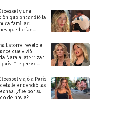
 Stoessel y una
sión que encendió la
mica familiar:
nes quedarían
ra de su boda
na Latorre revelo el
ance que vivió
a Nara al aterrizar
l país: "Le pasan
s"
Stoessel viajó a París
 detalle encendió las
echas: ¿fue por su
ido de novia?