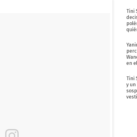
Tini
deci
polé
quié
afue
Yani
perc
Wand
en e
toda
Tini 
y un
sosp
vest