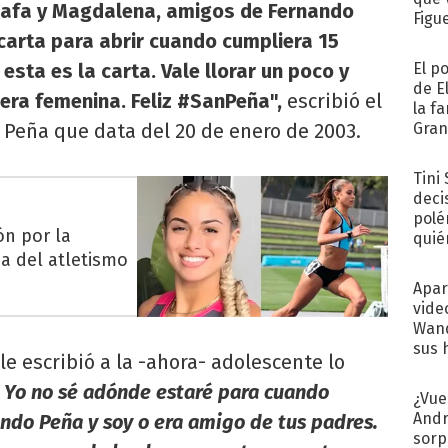
 Rafa y Magdalena, amigos de Fernando
Figu
a carta para abrir cuando cumpliera 15
esta es la carta. Vale llorar un poco y
El p
de E
era femenina. Feliz #SanPeña",
escribió el
la f
 Peña que data del 20 de enero de 2003.
Gra
desa
Tini
deci
polé
ón por la
quié
a del atletismo
afue
Apar
vide
Wand
sus 
e escribió a la -ahora- adolescente lo
Yo no sé adónde estaré para cuando
¿Vue
Andr
ndo Peña y soy o era amigo de tus padres.
sorp