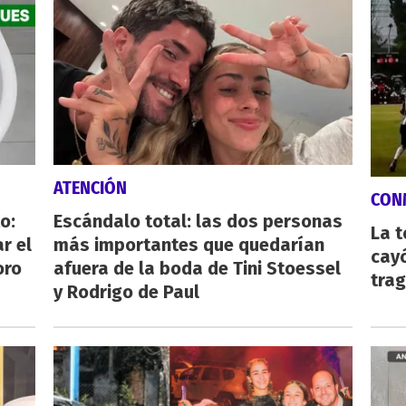
ATENCIÓN
CON
o:
Escándalo total: las dos personas
La 
r el
más importantes que quedarían
cayó
oro
afuera de la boda de Tini Stoessel
tra
y Rodrigo de Paul