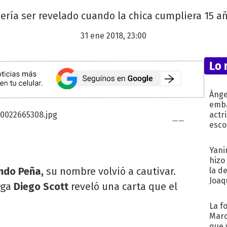
ería ser revelado cuando la chica cumpliera 15 añ
31 ene 2018, 23:00
Lo 
Ánge
emba
actr
esco
Yani
hizo
ndo Peña,
su nombre volvió a cautivar.
la d
Joaqu
ega
Diego Scott
reveló una carta que el
La f
Marc
que 