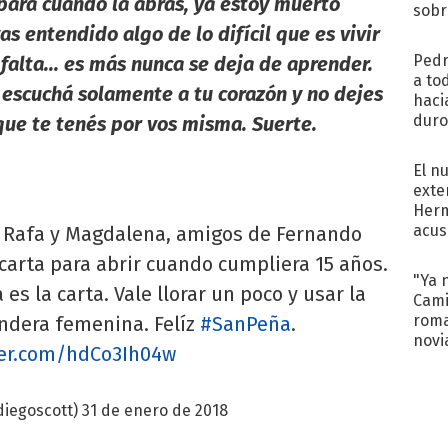
para cuando la abras, ya estoy muerto
sobr
regr
s entendido algo de lo difícil que es vivir
Pedr
 falta... es más nunca se deja de aprender.
a to
, escuchá solamente a tu corazón y no dejes
haci
duro
ue te tenés por vos misma. Suerte.
aco
tera
El n
exte
Herm
acus
e Rafa y Magdalena, amigos de Fernando
Pinc
 carta para abrir cuando cumpliera 15 años.
"Tra
"Ya 
 es la carta. Vale llorar un poco y usar la
Cami
roma
ndera femenina. Felíz
#SanPeña
.
novi
ter.com/hdCo3Ih04w
decl
diegoscott)
31 de enero de 2018