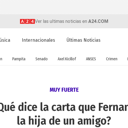
Ver las ultimas noticias en
A24.COM
úsica
Internacionales
Últimas Noticias
ón
Pampita
Senado
Axel Kicillof
ANSES
Crimen
MUY FUERTE
¿Qué dice la carta que Fern
la hija de un amigo?