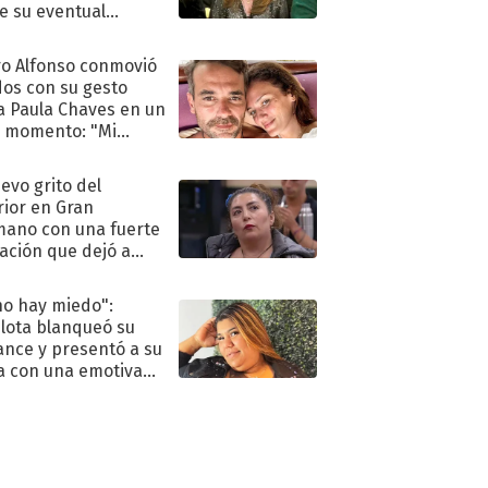
e su eventual
eso al reality
o Alfonso conmovió
dos con su gesto
a Paula Chaves en un
 momento: "Mi
mpañante
péutico"
uevo grito del
rior en Gran
ano con una fuerte
ación que dejó a
oya en shock:
idora"
no hay miedo":
lota blanqueó su
nce y presentó a su
a con una emotiva
aración de amor