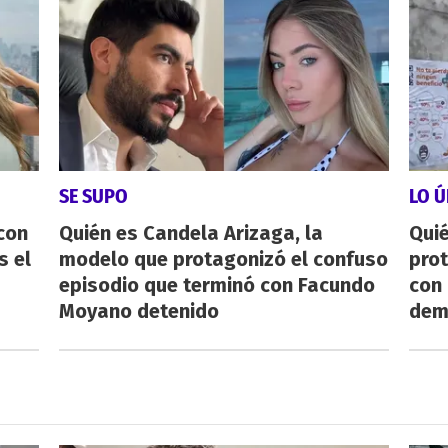
SE SUPO
LO Ú
con
Quién es Candela Arizaga, la
Qui
s el
modelo que protagonizó el confuso
pro
episodio que terminó con Facundo
con
Moyano detenido
dem