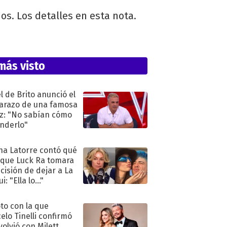
os. Los detalles en esta nota.
más visto
l de Brito anunció el
razo de una famosa
iz: "No sabían cómo
nderlo"
na Latorre contó qué
 que Luck Ra tomara
ecisión de dejar a La
i: "Ella lo..."
oto con la que
elo Tinelli confirmó
volvió con Milett