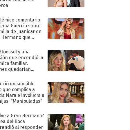
eroa
olémico comentario
liana Guercio sobre
amilia de Juanicar en
n Hermano que
tó la furia en redes
 Stoessel y una
sión que encendió la
mica familiar:
nes quedarían
ra de su boda
eció un sensible
o que complica a
a Nara e involucra a
hijas: "Manipuladas"
lve a Gran Hermano?
ea del Boca
rendió al responder