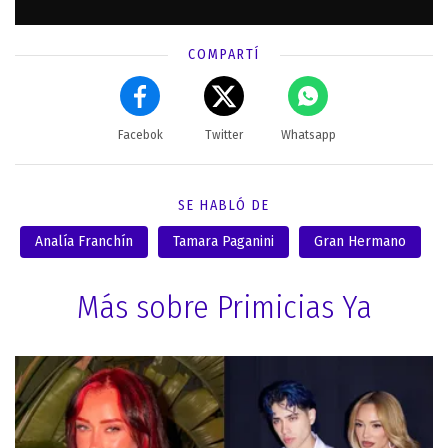
COMPARTÍ
Facebok
Twitter
Whatsapp
SE HABLÓ DE
Analía Franchín
Tamara Paganini
Gran Hermano
Más sobre Primicias Ya