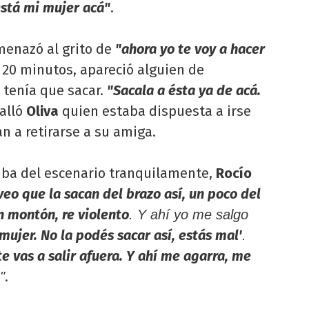
está mi mujer acá"
.
menazó al grito de
"ahora yo te voy a hacer
o 20 minutos, apareció alguien de
tenía que sacar.
"Sacala a ésta ya de acá.
talló
Oliva
quien estaba dispuesta a irse
n a retirarse a su amiga.
iba del escenario tranquilamente,
Rocío
veo que la sacan del brazo así, un poco del
 montón, re violento
. Y ahí yo me salgo
 mujer. No la podés sacar así, estás mal'
.
e vas a salir afuera. Y ahí me agarra, me
.
"