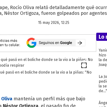
pe, Rocío Oliva relató detalladamente qué ocurrió
ja, Néstor Ortigoza, fueron golpeados por agente
15 may 2026, 12:25
Lo 
Yani
hizo
la d
Joaqu
qué pasó en el boliche donde se la vio a la piñas: "No
La J
pedi
la s
de...
 Oliva
mantenía un perfil más que bajo
Ánge
ta
Néstor Ortigoza
, el pasado fin de