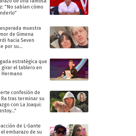
razo de una famosa
iz: "No sabían cómo
nderlo"
nesperada muestra
mor de Gimena
rdi hacia Seven
e por su
pleaños
ugada estratégica que
 girar el tablero en
n Hermano
uerte confesión de
 Ra tras terminar su
azgo con La Joaqui:
stoy..."
eacción de L-Gante
 el embarazo de su