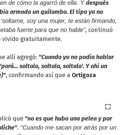
después
en de cómo la agarró de ella. Y
bía armado un quilombo. El tipo ya no
 'soltame, soy una mujer, te están firmando,
, continuó
retaba fuerte para que no hable"
 vivido gratuitamente.
ue allí agregó:
"Cuando yo no podía hablar
ará... soltala, soltala, soltala'. Y ahí un
e)"
, confirmando así que a
Ortigoza
licó que
"no es que hubo una pelea y por
oliche"
.
"Cuando me sacan por atrás por un