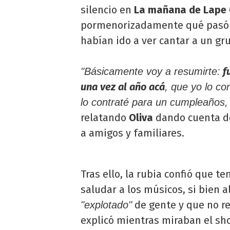
silencio en
La mañana de Lape 
pormenorizadamente qué pasó r
habían ido a ver cantar a un g
fu
"Básicamente voy a resumirte:
una vez al año acá
, que yo lo c
lo contraté para un cumpleaños,
relatando
Oliva
dando cuenta del
a amigos y familiares.
Tras ello, la rubia confió que te
saludar a los músicos, si bien a
de gente y que no res
"explotado"
explicó mientras miraban el s