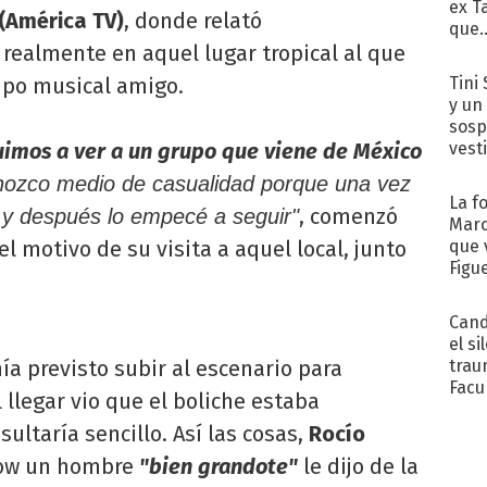
ex T
(América TV)
, donde relató
que..
ealmente en aquel lugar tropical al que
Tini 
rupo musical amigo.
y un
sosp
vest
imos a ver a un grupo que viene de México
onozco medio de casualidad porque una vez
La f
, comenzó
 y después lo empecé a seguir"
Marc
que 
 motivo de su visita a aquel local, junto
Figu
Cand
el si
trau
nía previsto subir al escenario para
Facu
l llegar vio que el boliche estaba
"Teng
ultaría sencillo. Así las cosas,
Rocío
how un hombre
"bien grandote"
le dijo de la