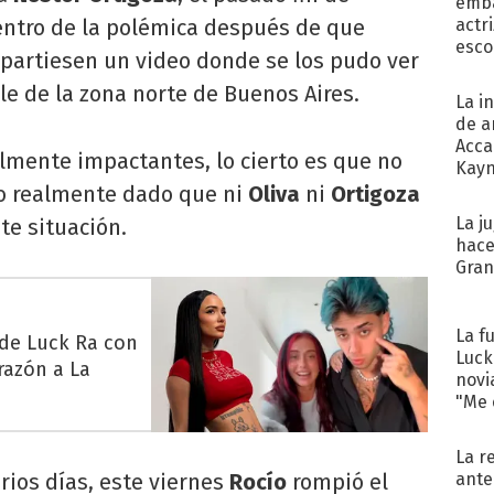
emba
entro de la polémica después de que
actr
esco
artiesen un video donde se los pudo ver
le de la zona norte de Buenos Aires.
La i
de a
Acca
lmente impactantes, lo cierto es que no
Kayn
cum
do realmente dado que ni
Oliva
ni
Ortigoza
La j
te situación.
hace
Gra
La f
 de Luck Ra con
Luck
razón a La
novi
"Me e
La r
ante
rios días, este viernes
Rocío
rompió el