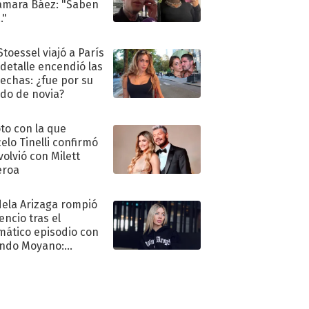
amara Báez: "Saben
."
Stoessel viajó a París
 detalle encendió las
echas: ¿fue por su
ido de novia?
oto con la que
elo Tinelli confirmó
volvió con Milett
eroa
ela Arizaga rompió
lencio tras el
mático episodio con
ndo Moyano:
o..."