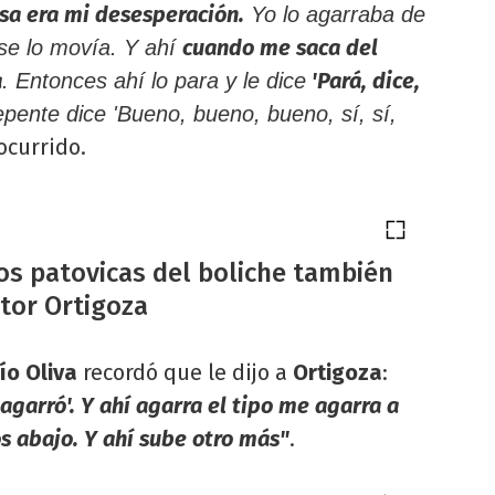
esa era mi desesperación.
Yo lo agarraba de
cuando me saca del
 se lo movía. Y ahí
a
'Pará, dice,
. Entonces ahí lo para y le dice
pente dice 'Bueno, bueno, bueno, sí, sí,
ocurrido.
os patovicas del boliche también
tor Ortigoza
ío Oliva
recordó que le dijo a
Ortigoza
:
agarró'. Y ahí agarra el tipo me agarra a
os abajo. Y ahí sube otro más"
.