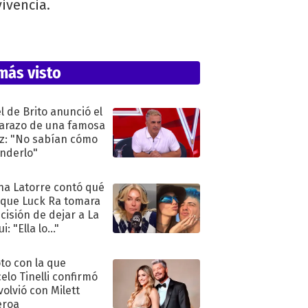
ivencia.
más visto
l de Brito anunció el
razo de una famosa
iz: "No sabían cómo
nderlo"
na Latorre contó qué
 que Luck Ra tomara
ecisión de dejar a La
i: "Ella lo..."
oto con la que
elo Tinelli confirmó
volvió con Milett
eroa