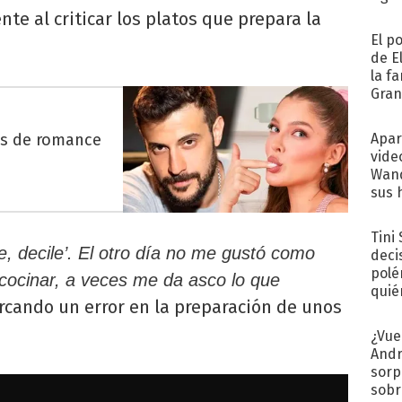
te al criticar los platos que prepara la
El p
de E
la f
Gra
desa
es de romance
Apar
vide
Wand
sus 
Tini
e, decile’. El otro día no me gustó como
deci
polé
cocinar, a veces me da asco lo que
quié
cando un error en la preparación de unos
afue
¿Vue
Andr
sorp
sobr