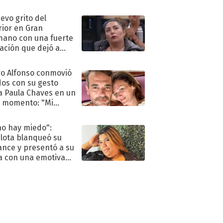
eso al reality
uevo grito del
rior en Gran
ano con una fuerte
ación que dejó a
oya en shock:
idora"
o Alfonso conmovió
dos con su gesto
a Paula Chaves en un
 momento: "Mi
mpañante
péutico"
no hay miedo":
lota blanqueó su
nce y presentó a su
a con una emotiva
aración de amor