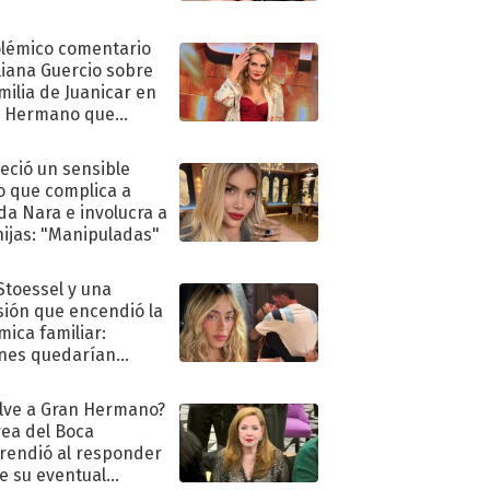
olémico comentario
liana Guercio sobre
amilia de Juanicar en
n Hermano que
tó la furia en redes
eció un sensible
o que complica a
a Nara e involucra a
hijas: "Manipuladas"
 Stoessel y una
sión que encendió la
mica familiar:
nes quedarían
ra de su boda
lve a Gran Hermano?
ea del Boca
rendió al responder
e su eventual