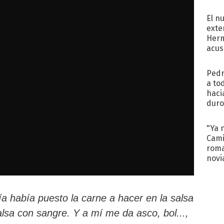
regr
El n
exte
Herm
acus
Pinc
"Tra
Pedr
a to
haci
duro
aco
tera
"Ya 
Cami
roma
novi
decl
día había puesto la carne a hacer en la salsa
lsa con sangre. Y a mí me da asco, bol...,