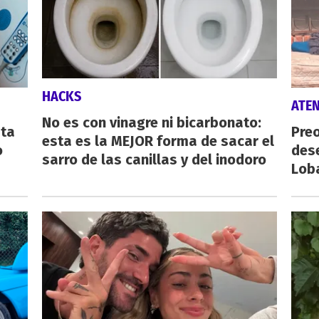
HACKS
ATE
No es con vinagre ni bicarbonato:
sta
Preo
esta es la MEJOR forma de sacar el
o
des
sarro de las canillas y del inodoro
Lob