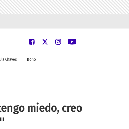
ula Chaves
Bono
 tengo miedo, creo
"