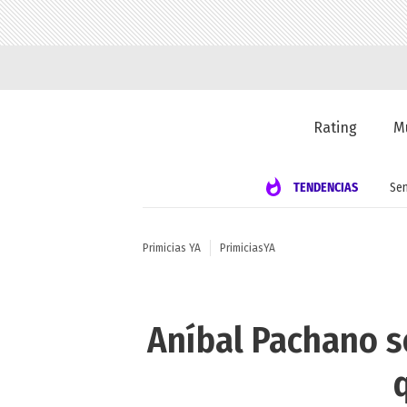
Rating
M
TENDENCIAS
Se
Primicias YA
PrimiciasYA
Aníbal Pachano so