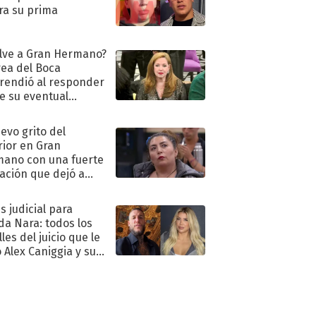
ra su prima
lve a Gran Hermano?
ea del Boca
rendió al responder
e su eventual
eso al reality
uevo grito del
rior en Gran
ano con una fuerte
ación que dejó a
oya en shock:
idora"
s judicial para
a Nara: todos los
les del juicio que le
 Alex Caniggia y sus
imos pasos