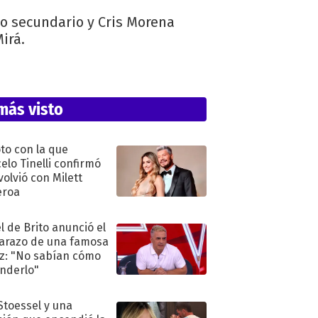
gio secundario y Cris Morena
irá.
más visto
oto con la que
elo Tinelli confirmó
volvió con Milett
eroa
l de Brito anunció el
razo de una famosa
iz: "No sabían cómo
nderlo"
 Stoessel y una