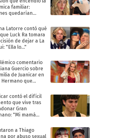
sión que encendió la
mica familiar:
nes quedarían
ra de su boda
na Latorre contó qué
 que Luck Ra tomara
ecisión de dejar a La
i: "Ella lo..."
olémico comentario
liana Guercio sobre
amilia de Juanicar en
n Hermano que
tó la furia en redes
car contó el difícil
nto que vive tras
ndonar Gran
mano: "Mi mamá
ió..."
taron a Thiago
na por abuso sexual