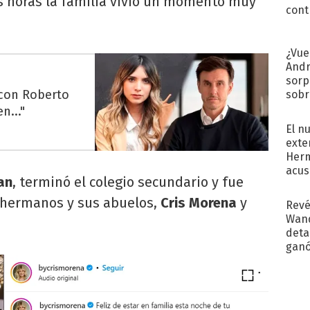
as horas la familia vivió un momento muy
cont
¿Vue
Andr
sorp
 con Roberto
sobr
regr
n..."
El n
exte
Herm
acus
an
, terminó el colegio secundario y fue
Pinc
"Tra
 hermanos y sus abuelos,
Cris Morena
y
Revé
Wand
detal
ganó
próx