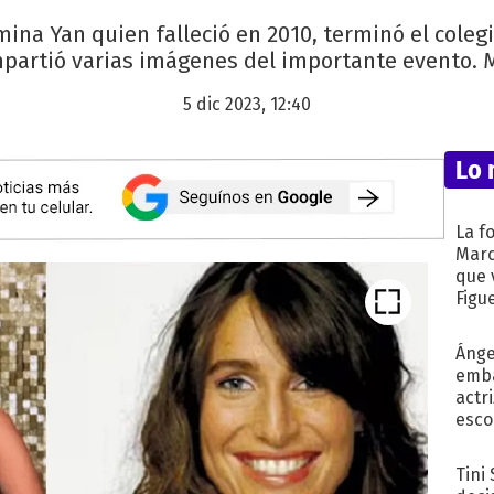
Romina Yan quien falleció en 2010, terminó el cole
partió varias imágenes del importante evento. M
5 dic 2023, 12:40
Lo 
La f
Marc
que 
Figu
Ánge
emba
actr
esco
Tini