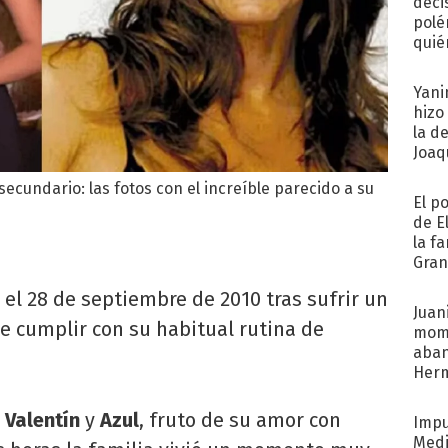
deci
polé
quié
afue
Yani
hizo
la d
Joaqu
 secundario: las fotos con el increíble parecido a su
El p
de E
la f
Gra
desa
 el 28 de septiembre de 2010 tras sufrir un
Juani
de cumplir con su habitual rutina de
mome
aba
Her
recib
, Valentín
y
Azul
, fruto de su amor con
Impu
Medi