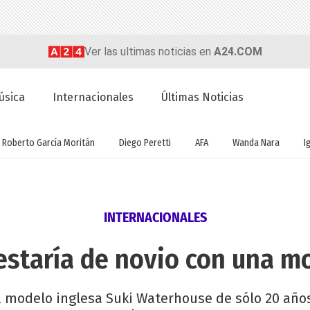
Ver las ultimas noticias en
A24.COM
úsica
Internacionales
Últimas Noticias
Roberto García Moritán
Diego Peretti
AFA
Wanda Nara
I
INTERNACIONALES
estaría de novio con una m
 la modelo inglesa Suki Waterhouse de sólo 20 añ