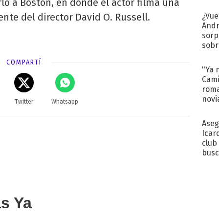
rlo a Boston, en donde el actor filma una
Pinc
"Tra
te del director David O. Russell.
¿Vue
Andr
sorp
sobr
regr
COMPARTÍ
"Ya 
Cami
roma
novi
Twitter
Whatsapp
decl
Aseg
Icar
club
busc
Madr
as Ya