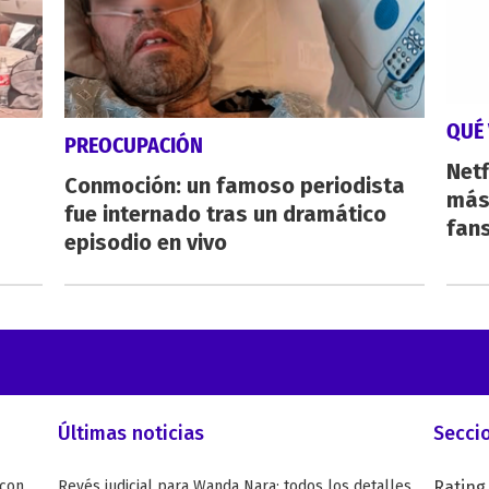
QUÉ 
PREOCUPACIÓN
Netf
Conmoción: un famoso periodista
más 
fue internado tras un dramático
fan
episodio en vivo
Últimas noticias
Secci
 con
Revés judicial para Wanda Nara: todos los detalles
Rating