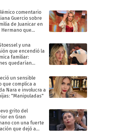
olémico comentario
liana Guercio sobre
amilia de Juanicar en
n Hermano que
tó la furia en redes
 Stoessel y una
sión que encendió la
mica familiar:
nes quedarían
ra de su boda
eció un sensible
o que complica a
a Nara e involucra a
hijas: "Manipuladas"
uevo grito del
rior en Gran
ano con una fuerte
ación que dejó a