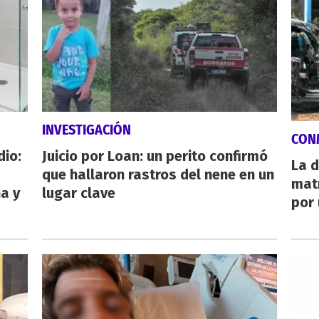
INVESTIGACIÓN
CON
dio:
Juicio por Loan: un perito confirmó
La d
que hallaron rastros del nene en un
mat
ha y
lugar clave
por 