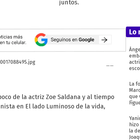
juntos.
Lo 
Ánge
emba
actr
esco
La f
Marc
oco de la actriz Zoe Saldana y al tiempo
que 
Figu
onista en El lado Luminoso de la vida,
Yani
hizo
la d
Joaqu