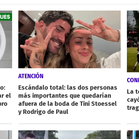
ATENCIÓN
CON
o:
Escándalo total: las dos personas
La 
r el
más importantes que quedarían
cayó
oro
afuera de la boda de Tini Stoessel
tra
y Rodrigo de Paul