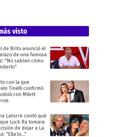
más visto
l de Brito anunció el
razo de una famosa
iz: "No sabían cómo
nderlo"
oto con la que
elo Tinelli confirmó
volvió con Milett
eroa
na Latorre contó qué
 que Luck Ra tomara
ecisión de dejar a La
i: "Ella lo..."