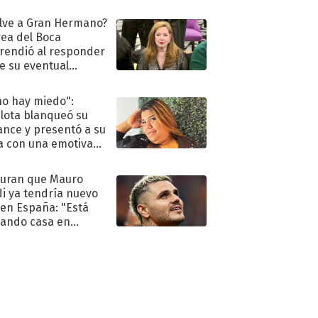
oya en shock:
idora"
lve a Gran Hermano?
ea del Boca
rendió al responder
e su eventual
eso al reality
no hay miedo":
lota blanqueó su
nce y presentó a su
a con una emotiva
aración de amor
uran que Mauro
di ya tendría nuevo
 en España: "Está
ando casa en
id"