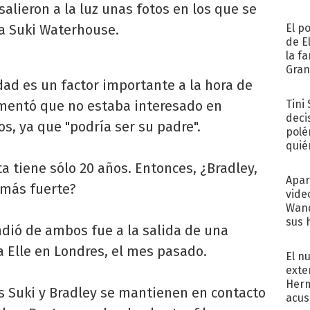
salieron a la luz unas fotos en los que se
sa Suki Waterhouse.
El p
de E
la f
Gra
edad es un factor importante a la hora de
desa
gumentó que no estaba interesado en
Tini
deci
s, ya que "podría ser su padre".
polé
quié
afue
 tiene sólo 20 años. Entonces, ¿Bradley,
Apar
más fuerte?
vide
Wand
sus 
dió de ambos fue a la salida de una
a Elle en Londres, el mes pasado.
El n
exte
Herm
s Suki y Bradley se mantienen en contacto
acus