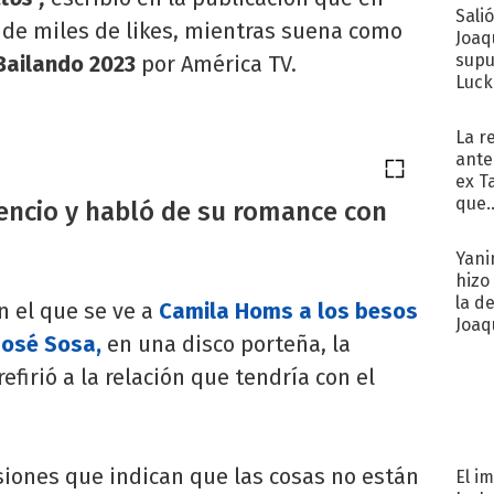
Sali
 de miles de likes, mientras suena como
Joaq
supu
Bailando 2023
por América TV.
Luck
La r
ante
ex T
que..
encio y habló de su romance con
Yani
hizo
la d
n el que se ve a
Camila Homs a los besos
Joaqu
José Sosa,
en una disco porteña, la
efirió a la relación que tendría con el
siones que indican que las cosas no están
El i