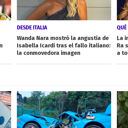
DESDE ITALIA
QUÉ
Wanda Nara mostró la angustia de
La i
n
Isabella Icardi tras el fallo italiano:
Ra s
la conmovedora imagen
a to