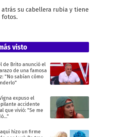
atrás su cabellera rubia y tiene
 fotos.
más visto
l de Brito anunció el
razo de una famosa
iz: "No sabían cómo
nderlo"
 Vigna expuso el
pilante accidente
al que vivió: "Se me
ó..."
oaqui hizo un firme