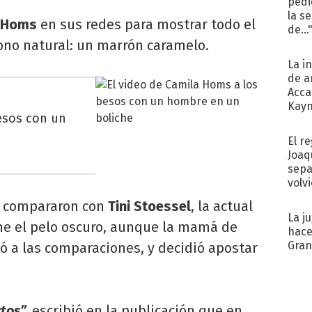
pedi
la s
 Homs
en sus redes para mostrar todo el
de...
tono natural: un marrón caramelo.
La i
de a
Acca
Kayn
esos con un
cum
El r
Joaq
sepa
volv
a compararon con
Tini Stoessel
, la actual
La j
ne el pelo oscuro, aunque la mamá de
hace
Gra
 a las comparaciones, y decidió apostar
tos”,
escribió en la publicación que en