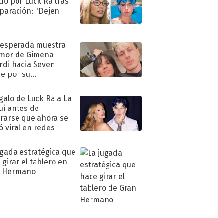
do por Luck Ra tras
eparación: "Dejen
"
nesperada muestra
mor de Gimena
rdi hacia Seven
e por su
pleaños
egalo de Luck Ra a La
ui antes de
rarse que ahora se
ió viral en redes
ugada estratégica que
 girar el tablero en
n Hermano