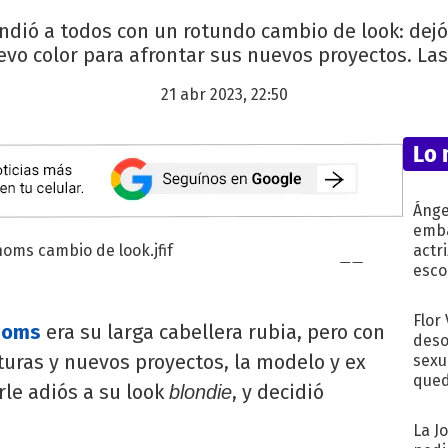
ndió a todos con un rotundo cambio de look: dejó 
vo color para afrontar sus nuevos proyectos. Las
21 abr 2023, 22:50
Lo 
Ánge
emba
actr
esco
Flor
Homs
era su larga cabellera rubia, pero con
deso
turas y nuevos proyectos, la modelo y ex
sexu
qued
rle adiós a su look
, y decidió
blondie
La J