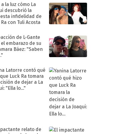
ó a la luz cómo La
ui descubrió la
esta infidelidad de
 Ra con Tuli Acosta
eacción de L-Gante
 el embarazo de su
amara Báez: "Saben
."
na Latorre contó qué
 que Luck Ra tomara
ecisión de dejar a La
i: "Ella lo..."
mpactante relato de