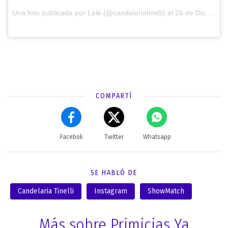
Una foto publicada por Lelé (@candelariatinelli) el
26 de Dic de 2016 a la(s) 6:13 PST
COMPARTÍ
Facebok
Twitter
Whatsapp
SE HABLÓ DE
Candelaria Tinelli
Instagram
ShowMatch
Más sobre Primicias Ya