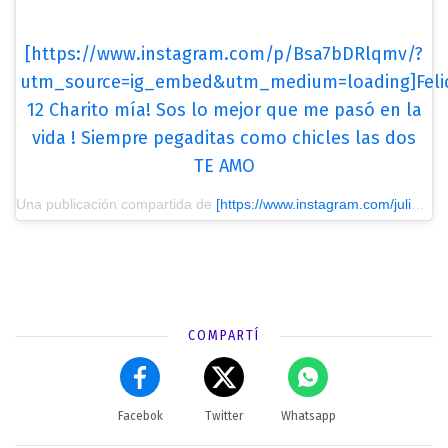
[https://www.instagram.com/p/Bsa7bDRlqmv/?
utm_source=ig_embed&utm_medium=loading]Feli
12 Charito mía! Sos lo mejor que me pasó en la
vida ! Siempre pegaditas como chicles las dos
TE AMO
Una publicación compartida de
[https://www.instagram.com/julietacardinali/?utm_source=ig_embed&utm_medium=loading] Julieta Cardinali
COMPARTÍ
Facebok
Twitter
Whatsapp