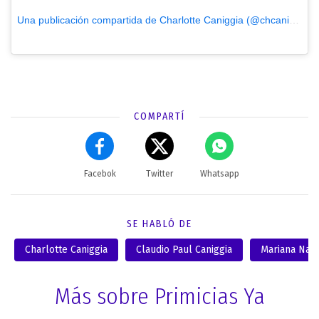
Una publicación compartida de Charlotte Caniggia (@chcaniggia)
e
COMPARTÍ
Facebok
Twitter
Whatsapp
SE HABLÓ DE
Charlotte Caniggia
Claudio Paul Caniggia
Mariana Nan
Más sobre Primicias Ya