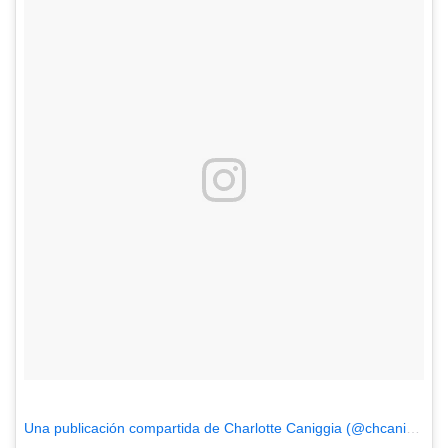
Una publicación compartida de Charlotte Caniggia (@chcaniggia)
e