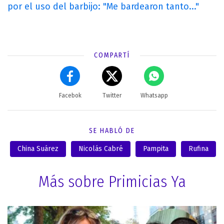
por el uso del barbijo: "Me bardearon tanto..."
COMPARTÍ
Facebok
Twitter
Whatsapp
SE HABLÓ DE
China Suárez
Nicolás Cabré
Pampita
Rufina
Más sobre Primicias Ya