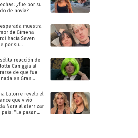
echas: ¿fue por su
ido de novia?
nesperada muestra
mor de Gimena
rdi hacia Seven
e por su
pleaños
nsólita reacción de
lotte Caniggia al
rarse de que fue
inada en Gran
mano
na Latorre revelo el
ance que vivió
a Nara al aterrizar
l país: "Le pasan
s"