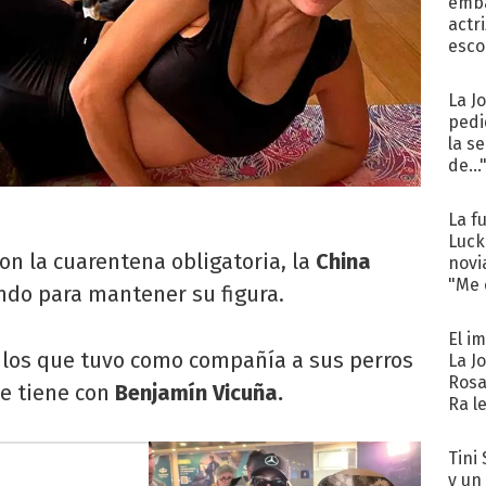
emba
actr
esco
La J
pedi
la s
de...
La f
Luck
n la cuarentena obligatoria, la
China
novi
"Me e
do para mantener su figura.
El i
n los que tuvo como compañía a sus perros
La J
Rosa
ue tiene con
Benjamín Vicuña.
Ra l
Tini 
y un