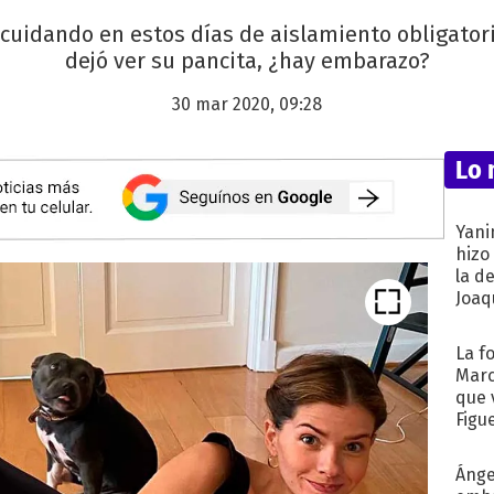
cuidando en estos días de aislamiento obligatori
dejó ver su pancita, ¿hay embarazo?
30 mar 2020, 09:28
Lo 
Yani
hizo
la d
Joaqu
La f
Marc
que 
Figu
Ánge