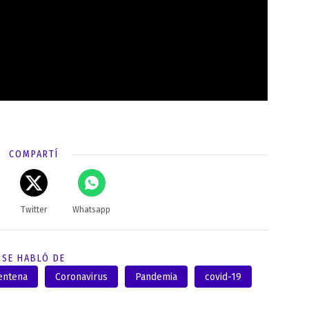
COMPARTÍ
Twitter
Whatsapp
SE HABLÓ DE
entena
Coronavirus
Pandemia
covid-19