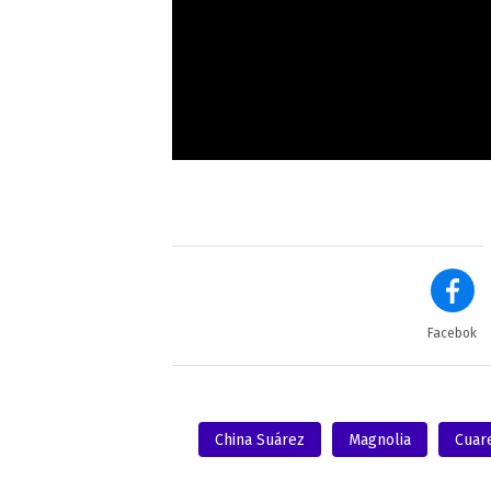
Facebok
China Suárez
Magnolia
Cuar