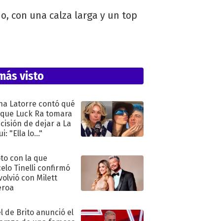
o, con una calza larga y un top
más visto
na Latorre contó qué
 que Luck Ra tomara
ecisión de dejar a La
i: "Ella lo..."
oto con la que
elo Tinelli confirmó
volvió con Milett
eroa
l de Brito anunció el