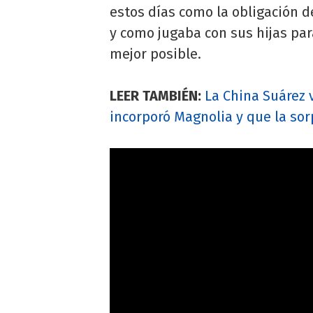
estos días como la obligación d
y como jugaba con sus hijas pa
mejor posible.
LEER TAMBIÉN:
La China Suárez v
incorporó Magnolia y que la so