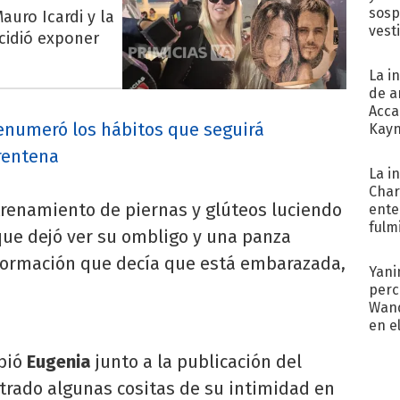
sosp
auro Icardi y la
vest
cidió exponer
La i
de a
Acca
enumeró los hábitos que seguirá
Kayn
cum
rentena
La i
Char
trenamiento de piernas y glúteos luciendo
ente
fulm
 que dejó ver su ombligo y una panza
Her
formación que decía que está embarazada,
Yani
perc
Wand
en e
toda
ibió
Eugenia
junto a la publicación del
rado algunas cositas de su intimidad en