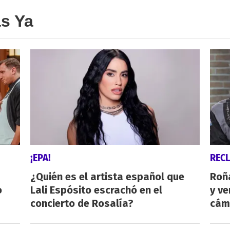
as Ya
¡EPA!
REC
¿Quién es el artista español que
Roñ
o
Lali Espósito escrachó en el
y ve
concierto de Rosalía?
cám