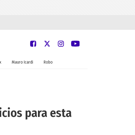
x
Mauro Icardi
Robo
icios para esta