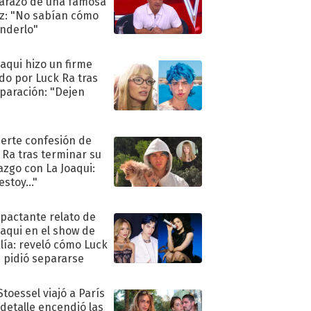
razo de una famosa
iz: "No sabían cómo
nderlo"
oaqui hizo un firme
do por Luck Ra tras
eparación: "Dejen
"
uerte confesión de
 Ra tras terminar su
azgo con La Joaqui:
stoy..."
mpactante relato de
oaqui en el show de
lía: reveló cómo Luck
e pidió separarse
Stoessel viajó a París
 detalle encendió las