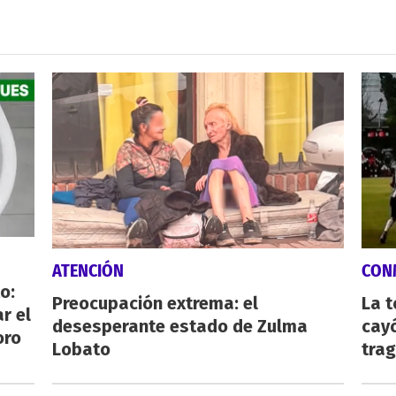
ATENCIÓN
CON
o:
Preocupación extrema: el
La 
r el
desesperante estado de Zulma
cayó
oro
Lobato
tra