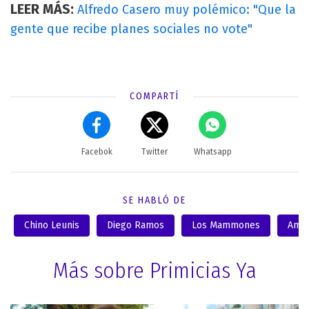
LEER MÁS:
Alfredo Casero muy polémico: "Que la
gente que recibe planes sociales no vote"
COMPARTÍ
Facebok
Twitter
Whatsapp
SE HABLÓ DE
Chino Leunis
Diego Ramos
Los Mammones
Amer
Más sobre Primicias Ya